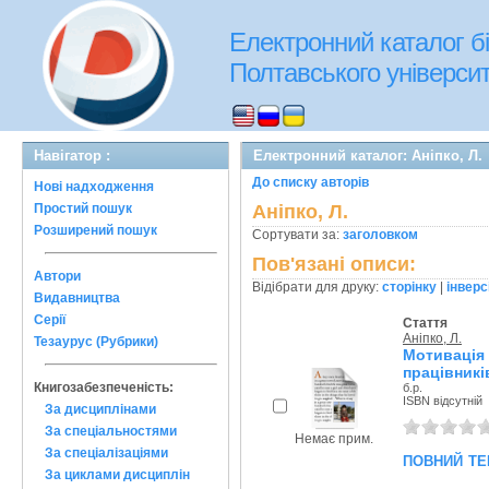
Електронний каталог бі
Полтавського університе
Навігатор :
Електронний каталог: Аніпко, Л.
До списку авторів
Нові надходження
Простий пошук
Аніпко, Л.
Розширений пошук
Сортувати за:
заголовком
Пов'язані описи:
Автори
Відібрати для друку:
сторінку
|
інверс
Видавництва
Серії
Стаття
Аніпко, Л.
Тезаурус (Рубрики)
Мотивація
працівників
Книгозабезпеченість:
б.р.
ISBN відсутній
За дисциплінами
За спеціальностями
Немає прим.
За спеціалізаціями
повний те
За циклами дисциплін