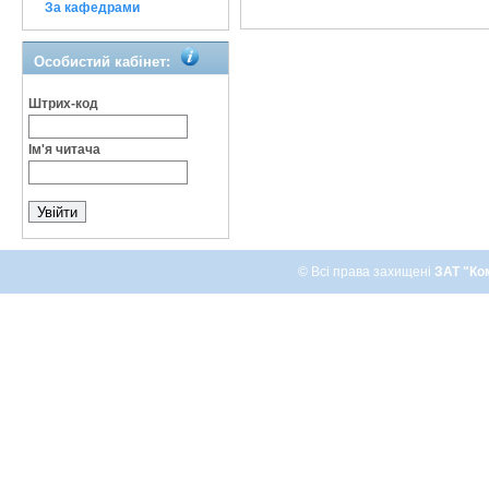
За кафедрами
Особистий кабінет:
Штрих-код
Ім'я читача
© Всі права захищені
ЗАТ "Ко