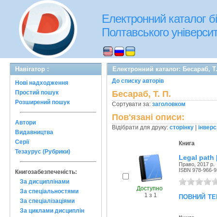
Електронний каталог бі
Полтавського університе
Навігатор :
Електронний каталог: Бесараб, Т.
До списку авторів
Нові надходження
Простий пошук
Бесараб, Т. П.
Розширений пошук
Сортувати за:
заголовком
Пов'язані описи:
Автори
Відібрати для друку:
сторінку
|
інверс
Видавництва
Серії
Книга
Тезаурус (Рубрики)
Legal path
Право, 2017 р.
ISBN 978-966-9
Книгозабезпеченість:
За дисциплінами
Доступно
За спеціальностями
повний те
1 з 1
За спеціалізаціями
За циклами дисциплін