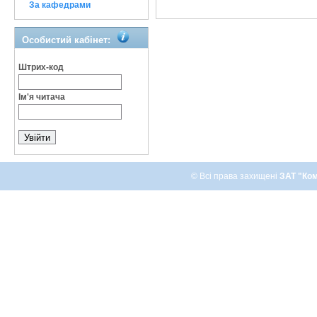
За кафедрами
Особистий кабінет:
Штрих-код
Ім'я читача
© Всі права захищені
ЗАТ "Ком