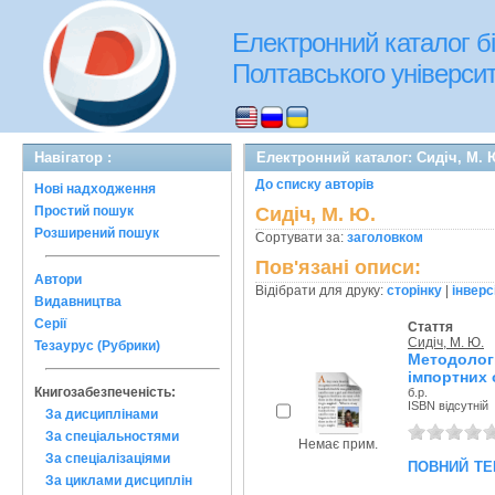
Електронний каталог бі
Полтавського університе
Навігатор :
Електронний каталог: Сидіч, М. 
До списку авторів
Нові надходження
Простий пошук
Сидіч, М. Ю.
Розширений пошук
Сортувати за:
заголовком
Пов'язані описи:
Автори
Відібрати для друку:
сторінку
|
інверс
Видавництва
Серії
Стаття
Сидіч, М. Ю.
Тезаурус (Рубрики)
Методолог
імпортних 
Книгозабезпеченість:
б.р.
ISBN відсутній
За дисциплінами
За спеціальностями
Немає прим.
За спеціалізаціями
повний те
За циклами дисциплін