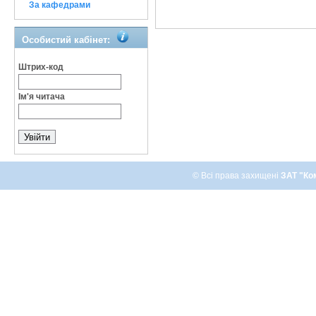
За кафедрами
Особистий кабінет:
Штрих-код
Ім'я читача
© Всі права захищені
ЗАТ "Ко