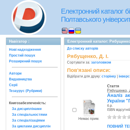
Електронний каталог бі
Полтавського університе
Навігатор :
Електронний каталог: Рябущенко,
До списку авторів
Нові надходження
Простий пошук
Рябущенко, Д. І.
Розширений пошук
Сортувати за:
заголовком
Пов'язані описи:
Автори
Відібрати для друку:
сторінку
|
інверс
Видавництва
Серії
Стаття
Рябущенко, Д
Тезаурус (Рубрики)
Аналіз а
України "
Книгозабезпеченість:
б.р.
За дисциплінами
ISBN відсутні
За спеціальностями
Немає прим.
За спеціалізаціями
повний те
За циклами дисциплін