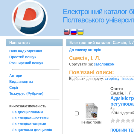
Електронний каталог бі
Полтавського університе
Навігатор :
Електронний каталог: Самсін, І. 
До списку авторів
Нові надходження
Простий пошук
Самсін, І. Л.
Розширений пошук
Сортувати за:
заголовком
Пов'язані описи:
Автори
Відібрати для друку:
сторінку
|
інверс
Видавництва
Серії
Стаття
Самсін, І. Л.
Тезаурус (Рубрики)
Адмініст
регулюва
Книгозабезпеченість:
б.р.
За дисциплінами
ISBN відсутні
За спеціальностями
Немає прим.
За спеціалізаціями
повний те
За циклами дисциплін