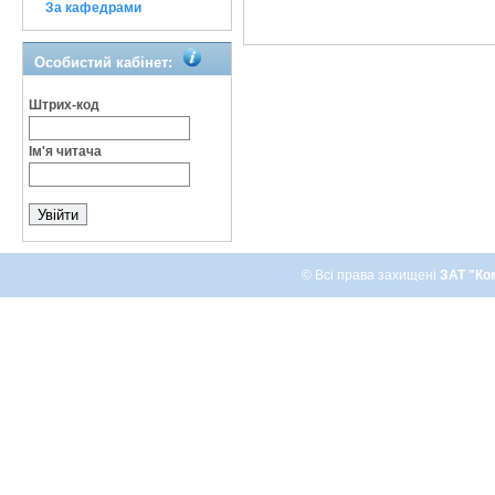
За кафедрами
Особистий кабінет:
Штрих-код
Ім'я читача
© Всі права захищені
ЗАТ "Ко