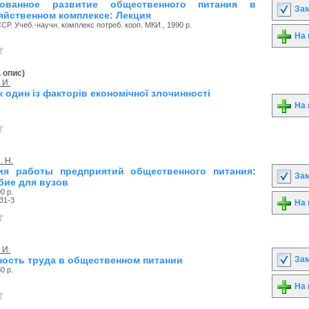
рованное развитие общественного питания в
Зам
яйственном комплексе: Лекция
Р. Учеб.-научн. комплекс потреб. кооп. МКИ., 1990 р.
На 
. опис)
 И.
к один із факторів економічної злочинності
На 
. Н.
ия работы предприятий общественного питания:
Зам
бие для вузов
0 р.
31-3
На 
 И.
Зам
ость труда в общественном питании
0 р.
На 