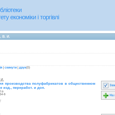
бліотеки
ту економіки і торгівлі
 В. И.
ія
|
скинути
|
друк
(
0
)
 И.
ия производства полуфабрикатов в общественном
Зам
е изд., переработ. и доп.
0 р.
54-8
На 
.