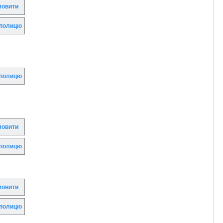
овити
полицю
полицю
овити
полицю
овити
полицю