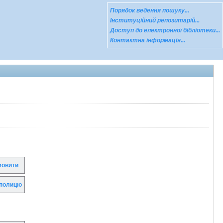
Порядок ведення пошуку...
Інституційний репозитарій...
Доступ до електронної бібліотеки...
Контактна інформація...
овити
полицю