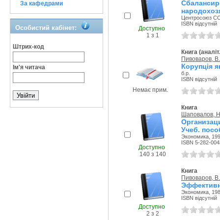
Сбаланси
За кафедрами
народохоз
Центросоюз ССС
ISBN відсутній
Особистий кабінет:
Доступно
1 з 1
Штрих-код
Книга (аналіт
Пивоваров, В.
Корупція я
Ім'я читача
б.р.
ISBN відсутній
Немає прим.
Книга
Шаповалов, Н
Организац
Учеб. посо
Экономика, 199
ISBN 5-282-004
Доступно
140 з 140
Книга
Пивоваров, В.
Эффективн
Экономика, 198
ISBN відсутній
Доступно
2 з 2