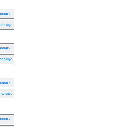
овити
полицю
овити
полицю
овити
полицю
овити