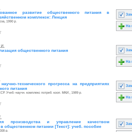
.
рованное развитие общественного питания в
Зам
зяйственном комплексе: Лекция
за, 1990 р.
На 
 И.
Зам
лизация общественного питания
На 
.
 научно-технического прогресса на предприятиях
Зам
ного питания
Р. Учеб.-научн. комплекс потреб. кооп. МКИ., 1989 р.
На 
.
ция производства и управление качеством
Зам
в общественном питании [Текст]: учеб. пособие
008 р.