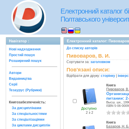
Електронний каталог бі
Полтавського університе
Навігатор :
Електронний каталог: Пивоваров,
До списку авторів
Нові надходження
Простий пошук
Пивоваров, В. И.
Розширений пошук
Сортувати за:
заголовком
Пов'язані описи:
Автори
Відібрати для друку:
сторінку
|
інверс
Видавництва
Серії
Книга
Пивоваров, В.
Тезаурус (Рубрики)
Организац
питании: 2-
Книгозабезпеченість:
Высш. шк., 199
ISBN 5-06-0009
За дисциплінами
Доступно
2 з 2
За спеціальностями
За спеціалізаціями
Книга
За циклами дисциплін
Базаров, Н. Б