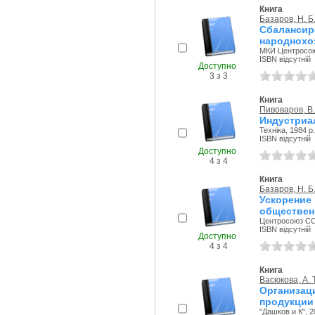
Книга
Базаров, Н. Б
Сбаланси
народнохо
МКИ Центросою
ISBN відсутній
Доступно
3 з 3
Книга
Пивоваров, В.
Индустриа
Техніка, 1984 р.
ISBN відсутній
Доступно
4 з 4
Книга
Базаров, Н. Б
Ускорение
обществен
Центросоюз ССС
ISBN відсутній
Доступно
4 з 4
Книга
Васюкова, А. Т
Организа
продукции 
"Дашков и К", 2