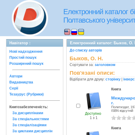
Електронний каталог бі
Полтавського університе
Навігатор :
Електронний каталог: Быков, О. 
До списку авторів
Нові надходження
Простий пошук
Быков, О. Н.
Розширений пошук
Сортувати за:
заголовком
Пов'язані описи:
Автори
Відібрати для друку:
сторінку
|
інверс
Видавництва
Серії
Книга
Тезаурус (Рубрики)
Междунаро
г.
Книгозабезпеченість:
Политиздат, 197
ISBN відсутній
За дисциплінами
Доступно
1 з 1
За спеціальностями
За спеціалізаціями
Книга
За циклами дисциплін