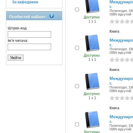
Междунаро
За кафедрами
г.
Политиздат, 198
ISBN відсутній
Особистий кабінет:
Доступно
1 з 1
Штрих-код
Книга
Междунаро
Ім'я читача
г.
Политиздат, 198
ISBN відсутній
Доступно
1 з 1
Книга
Междунаро
г.
Политиздат, 198
ISBN відсутній
Доступно
1 з 1
Книга
Междунаро
г.
Политиздат, 198
ISBN відсутній
Доступно