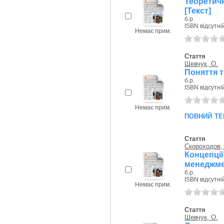
Теоретич
[Текст]
б.р.
ISBN відсутні
Немає прим.
Стаття
Шевчук, О.
Поняття т
б.р.
ISBN відсутні
Немає прим.
повний те
Стаття
Скороходов,
Концепції
менеджмен
б.р.
ISBN відсутні
Немає прим.
Стаття
Шевчук, О.