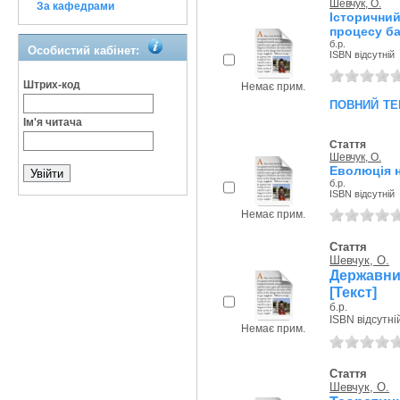
Шевчук, О.
За кафедрами
Історичний
процесу ба
б.р.
Особистий кабінет:
ISBN відсутній
Штрих-код
Немає прим.
повний те
Ім'я читача
Стаття
Шевчук, О.
Еволюція н
б.р.
ISBN відсутній
Немає прим.
Стаття
Шевчук, О.
Державни
[Текст]
б.р.
ISBN відсутні
Немає прим.
Стаття
Шевчук, О.