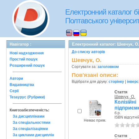
Електронний каталог бі
Полтавського університе
Навігатор :
Електронний каталог: Шевчук, О
До списку авторів
Нові надходження
Простий пошук
Шевчук, О.
Розширений пошук
Сортувати за:
заголовком
Пов'язані описи:
Автори
Відібрати для друку:
сторінку
|
інверс
Видавництва
Серії
Стаття
Шевчук, О.
Тезаурус (Рубрики)
Колізійн
підприємс
Книгозабезпеченість:
б.р.
За дисциплінами
ISBN відсутні
Немає прим.
За спеціальностями
За спеціалізаціями
За циклами дисциплін
Стаття