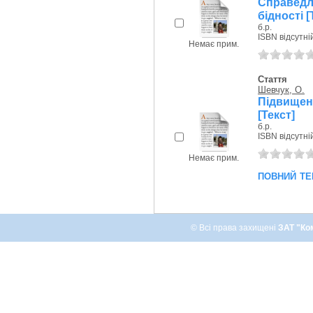
Справедл
бідності [
б.р.
ISBN відсутні
Немає прим.
Стаття
Шевчук, О.
Підвищен
[Текст]
б.р.
ISBN відсутні
Немає прим.
повний те
© Всі права захищені
ЗАТ "Ко