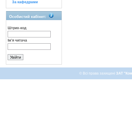
За кафедрами
Особистий кабінет:
Штрих-код
Ім'я читача
© Всі права захищені
ЗАТ "Ком