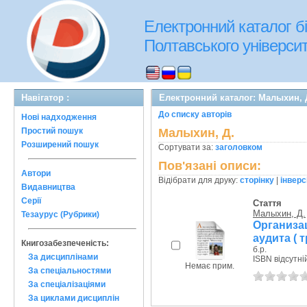
Електронний каталог бі
Полтавського університе
Навігатор :
Електронний каталог: Малыхин, 
До списку авторів
Нові надходження
Простий пошук
Малыхин, Д.
Розширений пошук
Сортувати за:
заголовком
Пов'язані описи:
Автори
Відібрати для друку:
сторінку
|
інверс
Видавництва
Серії
Стаття
Малыхин, Д.
Тезаурус (Рубрики)
Организа
аудита ( 
Книгозабезпеченість:
б.р.
За дисциплінами
ISBN відсутні
Немає прим.
За спеціальностями
За спеціалізаціями
За циклами дисциплін