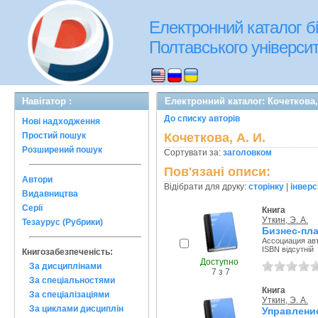
Електронний каталог бі
Полтавського університе
Навігатор :
Електронний каталог: Кочеткова,
До списку авторів
Нові надходження
Простий пошук
Кочеткова, А. И.
Розширений пошук
Сортувати за:
заголовком
Пов'язані описи:
Автори
Відібрати для друку:
сторінку
|
інверс
Видавництва
Серії
Книга
Уткин, Э. А.
Тезаурус (Рубрики)
Бизнес-пла
Ассоциация авт
ISBN відсутній
Книгозабезпеченість:
Доступно
За дисциплінами
7 з 7
За спеціальностями
Книга
За спеціалізаціями
Уткин, Э. А.
За циклами дисциплін
Управлени