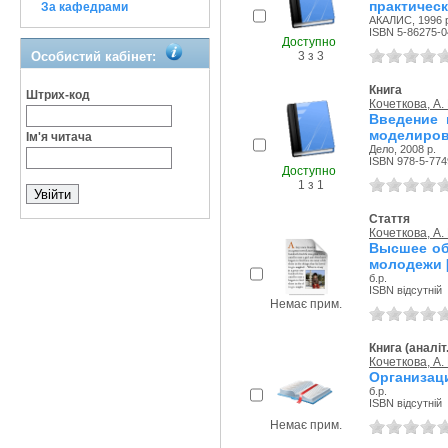
практическ
За кафедрами
АКАЛИС, 1996 
ISBN 5-86275-0
Доступно
3 з 3
Особистий кабінет:
Книга
Штрих-код
Кочеткова, А. 
Введение 
моделирова
Ім'я читача
Дело, 2008 р.
ISBN 978-5-774
Доступно
1 з 1
Стаття
Кочеткова, А. 
Высшее об
молодежи [
б.р.
ISBN відсутній
Немає прим.
Книга (аналіт
Кочеткова, А. 
Организаци
б.р.
ISBN відсутній
Немає прим.