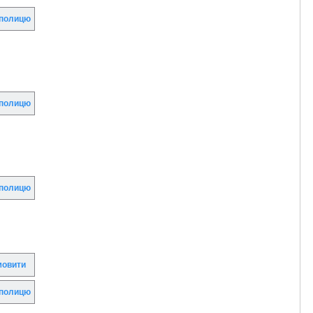
полицю
полицю
полицю
овити
полицю