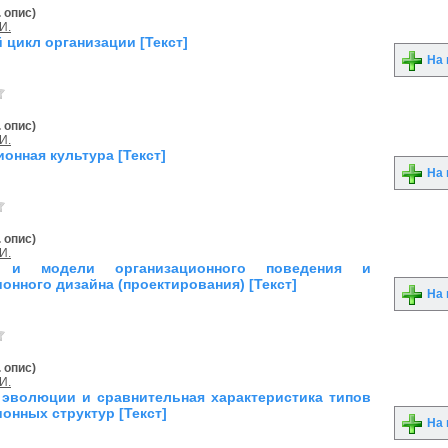
. опис)
И.
цикл организации [Текст]
На 
. опис)
И.
онная культура [Текст]
На 
. опис)
И.
 и модели организационного поведения и
онного дизайна (проектирования) [Текст]
На 
. опис)
И.
 эволюции и сравнительная характеристика типов
онных структур [Текст]
На 