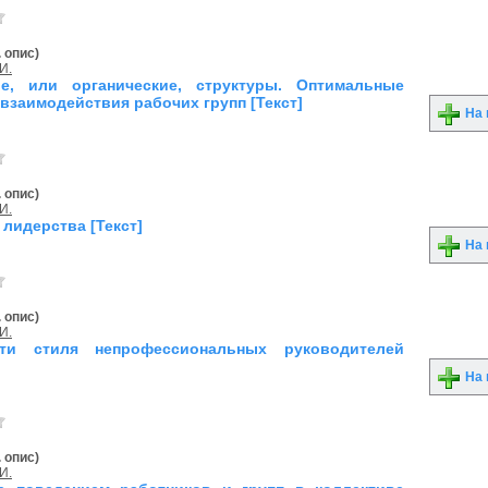
. опис)
И.
е, или органические, структуры. Оптимальные
взаимодействия рабочих групп [Текст]
На 
. опис)
И.
лидерства [Текст]
На 
. опис)
И.
сти стиля непрофессиональных руководителей
На 
. опис)
И.