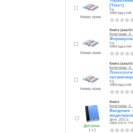
Управлени
[Текст]
б.р.
ISBN відсутній
Немає прим.
Книга (аналіт
Кочеткова, А. 
Формирова
б.р.
ISBN відсутній
Немає прим.
Книга (аналіт
Кочеткова, А. 
Психологи
организаци
б.р.
ISBN відсутній
Немає прим.
Книга
Кочеткова, А. 
Введение 
моделирова
Дело, 2011 р.
ISBN 978-5-774
Доступно
1 з 1