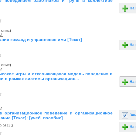
е поведением работников и групп в коллективе
На 
. опис)
И.
ние команд и управление ими [Текст]
На 
. опис)
И.
ческие игры и отклоняющаяся модель поведения в
и в рамках системы организацион...
На 
И.
в организационное поведение и организационное
Зам
ние [Текст]: [учеб. пособие]
9-0641-3
На 