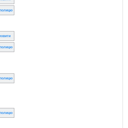
полицю
овити
полицю
полицю
полицю