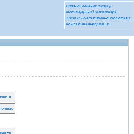
Порядок ведення пошуку...
Інституційний репозитарій...
Доступ до електронної бібліотеки...
Контактна інформація...
овити
полицю
овити