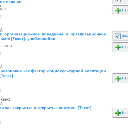
ое издание
р.
48-7
На 
И.
в организационное поведение и организационное
Зам
ние [Текст]: учеб.пособие
9-0503-4
На 
И.
разование как фактор социокультурной адаптации
Текст]
На 
. опис)
И.
и как закрытые и открытые системы [Текст]
На 