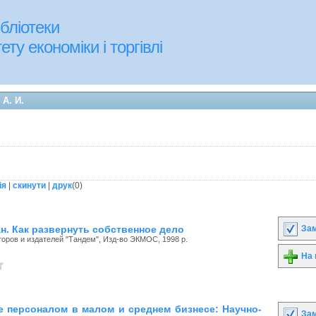
бліотеки
ту економіки і торгівлі
 А. И.
ія
|
скинути
|
друк
(
0
)
Зам
н. Как развернуть собственное дело
оров и издателей "Тандем", Изд-во ЭКМОС, 1998 р.
На 
е персоналом в малом и среднем бизнесе: Научно-
Зам