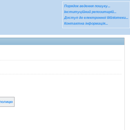
Порядок ведення пошуку...
Інституційний репозитарій...
Доступ до електронної бібліотеки...
Контактна інформація...
полицю