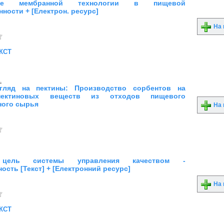
ние мембранной технологии в пищевой
ости + [Електрон. ресурс]
На 
кст
.
гляд на пектины: Производство сорбентов на
пектиновых веществ из отходов пищевого
ного сырья
На 
 цель системы управления качеством -
ость [Текст] + [Електронний ресурс]
На 
кст