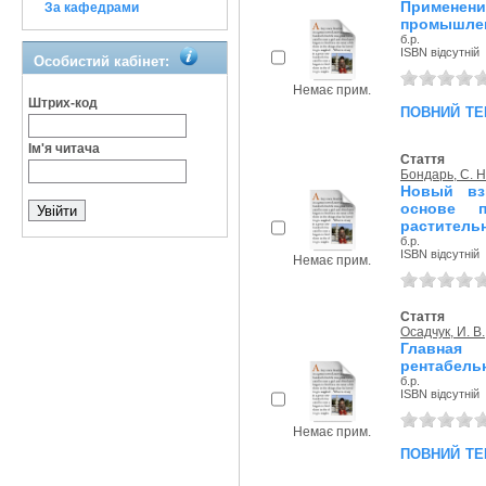
Примене
За кафедрами
промышленн
б.р.
ISBN відсутній
Особистий кабінет:
Немає прим.
Штрих-код
повний те
Ім'я читача
Стаття
Бондарь, С. Н
Новый вз
основе 
раститель
б.р.
ISBN відсутній
Немає прим.
Стаття
Осадчук, И. В.
Главная
рентабельн
б.р.
ISBN відсутній
Немає прим.
повний те