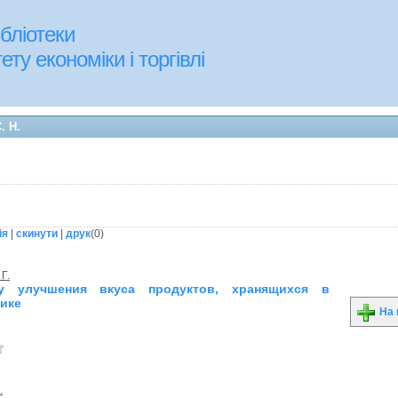
бліотеки
ту економіки і торгівлі
. Н.
ія
|
скинути
|
друк
(
0
)
Г.
у улучшения вкуса продуктов, хранящихся в
ике
На 
.