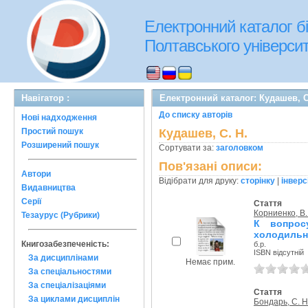
Електронний каталог бі
Полтавського університе
Навігатор :
Електронний каталог: Кудашев, С
До списку авторів
Нові надходження
Простий пошук
Кудашев, С. Н.
Розширений пошук
Сортувати за:
заголовком
Пов'язані описи:
Автори
Відібрати для друку:
сторінку
|
інверс
Видавництва
Серії
Стаття
Корниенко, В. 
Тезаурус (Рубрики)
К вопрос
холодильн
Книгозабезпеченість:
б.р.
ISBN відсутній
За дисциплінами
Немає прим.
За спеціальностями
За спеціалізаціями
Стаття
За циклами дисциплін
Бондарь, С. Н