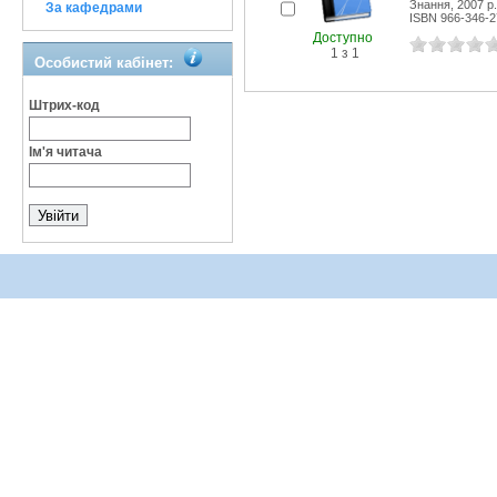
Знання, 2007 р.
За кафедрами
ISBN 966-346-2
Доступно
1 з 1
Особистий кабінет:
Штрих-код
Ім'я читача