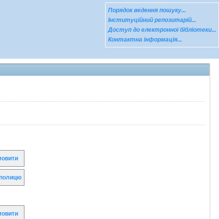
Порядок ведення пошуку...
Інституційний репозитарій...
Доступ до електронної бібліотеки...
Контактна інформація...
овити
полицю
овити