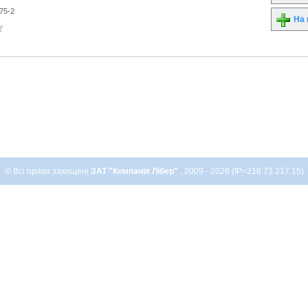
75-2
На 
© Всі права захищені
ЗАТ "Компанія Лібер"
, 2009 - 2026 (IP=216.73.217.15)