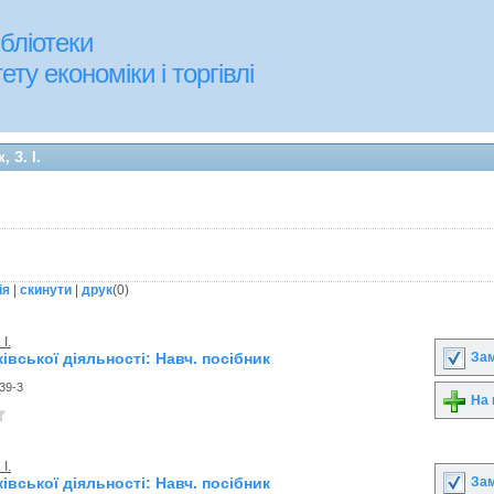
бліотеки
ту економіки і торгівлі
 З. I.
ія
|
скинути
|
друк
(
0
)
I.
Зам
ківської діяльності: Навч. посібник
39-3
На 
I.
Зам
ківської діяльності: Навч. посібник