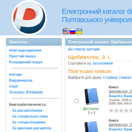
Електронний каталог бі
Полтавського університе
Навігатор :
Електронний каталог: Щибиволок,
До списку авторів
Нові надходження
Простий пошук
Щибиволок, З. I.
Розширений пошук
Сортувати за:
заголовком
Пов'язані описи:
Автори
Відібрати для друку:
сторінку
|
інверс
Видавництва
Серії
Книга
Щибиволок, З. 
Тезаурус (Рубрики)
Аналіз бан
Знання, 2006 р.
ISBN 966-346-0
Книгозабезпеченість:
Доступно
За дисциплінами
5 з 5
За спеціальностями
Книга
За спеціалізаціями
Щибиволок, З. 
За циклами дисциплін
Аналіз бан