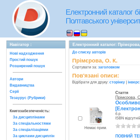
Електронний каталог бі
Полтавського університе
Навігатор :
Електронний каталог: Прімєрова,
До списку авторів
Нові надходження
Простий пошук
Прімєрова, О. К.
Розширений пошук
Сортувати за:
заголовком
Пов'язані описи:
Автори
Відібрати для друку:
сторінку
|
інверс
Видавництва
Серії
Стаття
Прімєрова, О
Тезаурус (Рубрики)
Особливос
[Електрон
Книгозабезпеченість:
б.р.
За дисциплінами
ISBN відсутні
За спеціальностями
Немає прим.
За спеціалізаціями
повний те
За циклами дисциплін