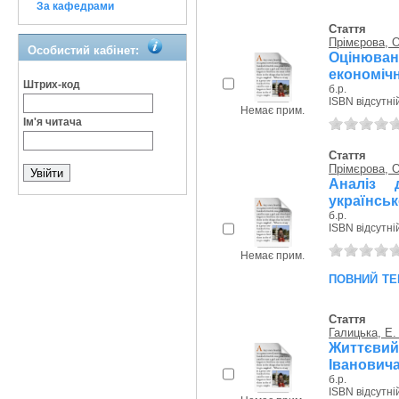
За кафедрами
Стаття
Прімєрова, О
Особистий кабінет:
Оцінюва
економічн
Штрих-код
б.р.
ISBN відсутні
Немає прим.
Ім'я читача
Стаття
Прімєрова, О
Аналіз 
українськ
б.р.
ISBN відсутні
Немає прим.
повний те
Стаття
Галицька, Е.
Життєви
Івановича
б.р.
ISBN відсутні