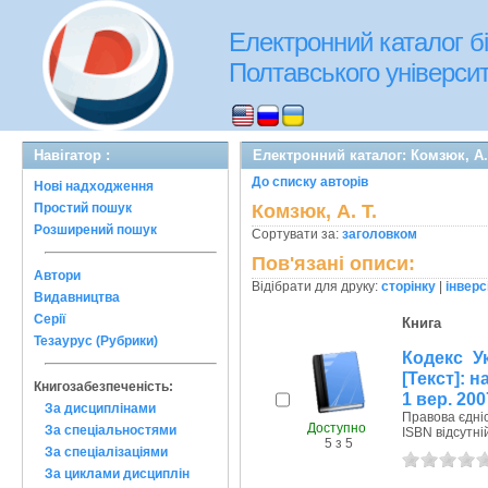
Електронний каталог бі
Полтавського університе
Навігатор :
Електронний каталог: Комзюк, А.
До списку авторів
Нові надходження
Простий пошук
Комзюк, А. Т.
Розширений пошук
Сортувати за:
заголовком
Пов'язані описи:
Автори
Відібрати для друку:
сторінку
|
інверс
Видавництва
Серії
Книга
Тезаурус (Рубрики)
Кодекс У
[Текст]: н
Книгозабезпеченість:
1 вер. 200
За дисциплінами
Правова єдніс
Доступно
За спеціальностями
ISBN відсутні
5 з 5
За спеціалізаціями
За циклами дисциплін