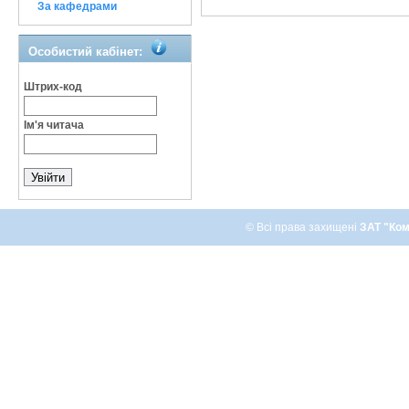
За кафедрами
Особистий кабінет:
Штрих-код
Ім'я читача
© Всі права захищені
ЗАТ "Ком