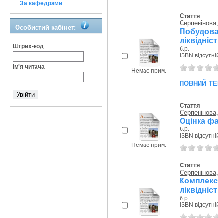
За кафедрами
Стаття
Серпенінова,
Особистий кабінет:
Побудов
ліквідніс
Штрих-код
б.р.
ISBN відсутні
Ім'я читача
Немає прим.
повний те
Стаття
Серпенінова,
Оцінка фа
б.р.
ISBN відсутні
Немає прим.
Стаття
Серпенінова,
Комплек
ліквідніс
б.р.
ISBN відсутні