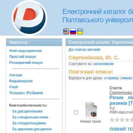
Електронний каталог бі
Полтавського університе
Навігатор :
Електронний каталог: Серпенінов
До списку авторів
Нові надходження
Простий пошук
Серпенінова, Ю. С.
Розширений пошук
Сортувати за:
заголовком
Пов'язані описи:
Автори
Відібрати для друку:
сторінку
|
інверс
Видавництва
Серії
Стаття
Серпенінова,
Тезаурус (Рубрики)
Ризик лі
ризиків [Т
Книгозабезпеченість:
б.р.
За дисциплінами
ISBN відсутні
За спеціальностями
Немає прим.
За спеціалізаціями
повний те
За циклами дисциплін