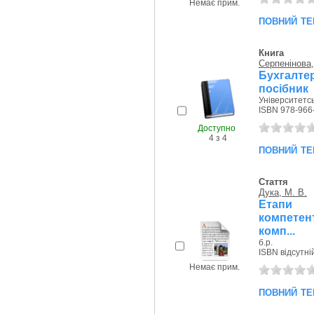
Немає прим.
повний те
Книга
Серпенінова,
Бухгалтер
посібник
Університетсь
ISBN 978-966
Доступно
4 з 4
повний те
Стаття
Дука, М. В.
Етапи 
компетент
комп...
б.р.
ISBN відсутні
Немає прим.
повний те