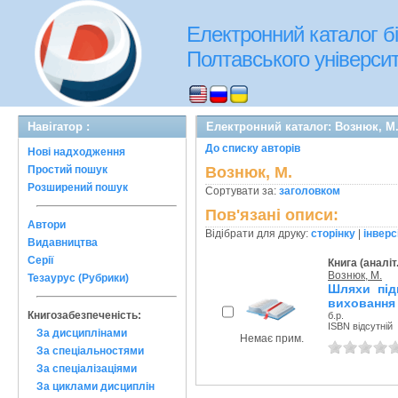
Електронний каталог бі
Полтавського університе
Навігатор :
Електронний каталог: Вознюк, М
До списку авторів
Нові надходження
Простий пошук
Вознюк, М.
Розширений пошук
Сортувати за:
заголовком
Пов'язані описи:
Автори
Відібрати для друку:
сторінку
|
інверс
Видавництва
Серії
Книга (аналіт
Вознюк, М.
Тезаурус (Рубрики)
Шляхи під
виховання
Книгозабезпеченість:
б.р.
ISBN відсутній
За дисциплінами
Немає прим.
За спеціальностями
За спеціалізаціями
За циклами дисциплін