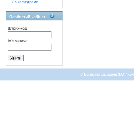
За кафедрами
Особистий кабінет:
Штрих-код
Ім'я читача
© Всі права захищені
ЗАТ "Ком