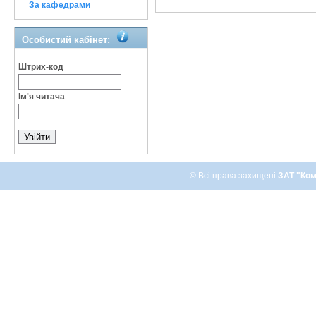
За кафедрами
Особистий кабінет:
Штрих-код
Ім'я читача
© Всі права захищені
ЗАТ "Ком