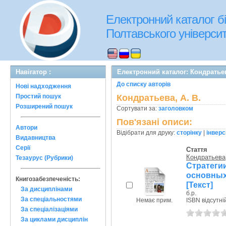
Електронний каталог бі
Полтавського університе
Навігатор :
Електронний каталог: Кондратьев
До списку авторів
Нові надходження
Простий пошук
Кондратьева, А. В.
Розширений пошук
Сортувати за:
заголовком
Пов'язані описи:
Автори
Відібрати для друку:
сторінку
|
інверс
Видавництва
Серії
Стаття
Кондратьева,
Тезаурус (Рубрики)
Стратег
основны
Книгозабезпеченість:
[Текст]
За дисциплінами
б.р.
За спеціальностями
Немає прим.
ISBN відсутні
За спеціалізаціями
За циклами дисциплін