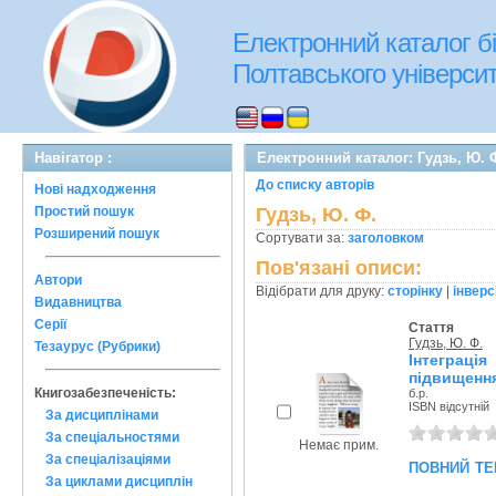
Електронний каталог бі
Полтавського університе
Навігатор :
Електронний каталог: Гудзь, Ю. 
До списку авторів
Нові надходження
Простий пошук
Гудзь, Ю. Ф.
Розширений пошук
Сортувати за:
заголовком
Пов'язані описи:
Автори
Відібрати для друку:
сторінку
|
інверс
Видавництва
Серії
Стаття
Гудзь, Ю. Ф.
Тезаурус (Рубрики)
Інтеграц
підвищення
Книгозабезпеченість:
б.р.
ISBN відсутній
За дисциплінами
За спеціальностями
Немає прим.
За спеціалізаціями
повний те
За циклами дисциплін