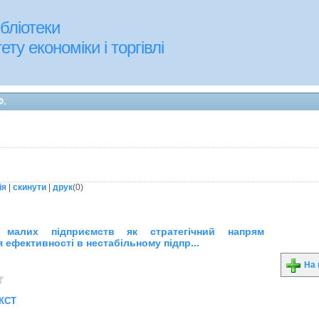
бліотеки
ту економіки і торгівлі
Ф.
ія
|
скинути
|
друк
(
0
)
ія малих підприємств як стратегічний напрям
 ефективності в нестабільному підпр...
На 
кст