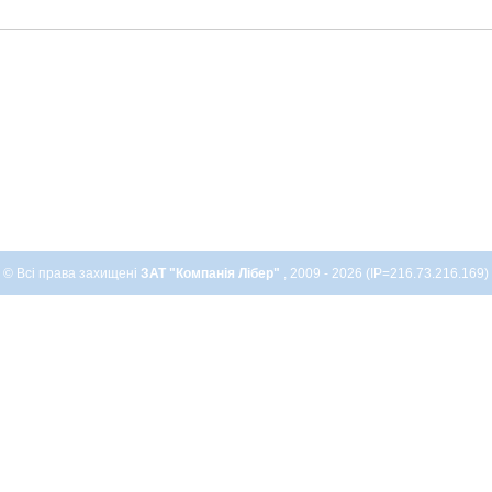
© Всі права захищені
ЗАТ "Компанія Лібер"
, 2009 - 2026 (IP=216.73.216.169)