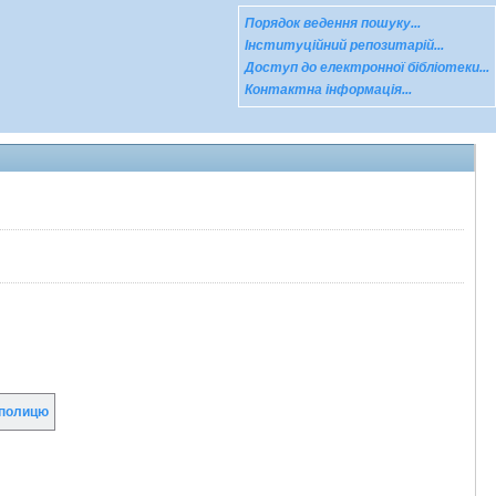
Порядок ведення пошуку...
Інституційний репозитарій...
Доступ до електронної бібліотеки...
Контактна інформація...
полицю