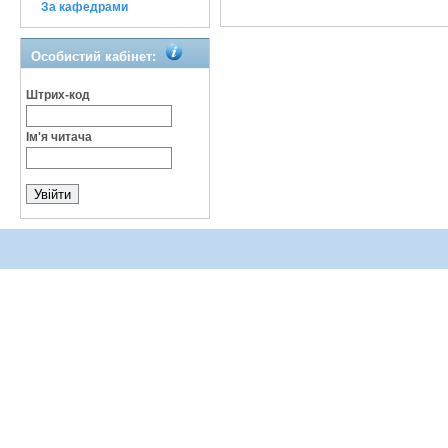
За кафедрами
Особистий кабінет:
Штрих-код
Ім'я читача