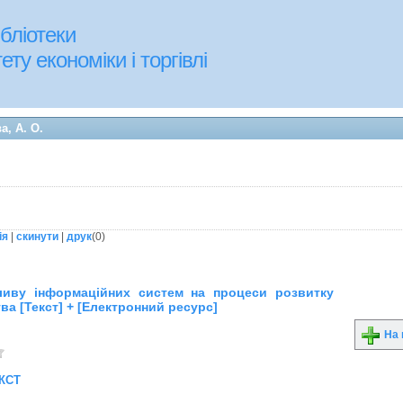
бліотеки
ту економіки і торгівлі
, А. О.
ія
|
скинути
|
друк
(
0
)
ливу інформаційних систем на процеси розвитку
ва [Текст] + [Електронний ресурс]
На 
кст