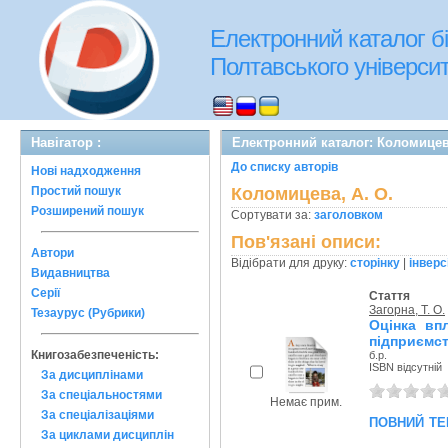
Електронний каталог бі
Полтавського університе
Навігатор :
Електронний каталог: Коломицева
До списку авторів
Нові надходження
Простий пошук
Коломицева, А. О.
Розширений пошук
Сортувати за:
заголовком
Пов'язані описи:
Автори
Відібрати для друку:
сторінку
|
інверс
Видавництва
Серії
Стаття
Загорна, Т. О.
Тезаурус (Рубрики)
Оцінка вп
підприємст
Книгозабезпеченість:
б.р.
ISBN відсутній
За дисциплінами
За спеціальностями
Немає прим.
За спеціалізаціями
повний те
За циклами дисциплін