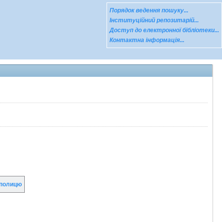
Порядок ведення пошуку...
Інституційний репозитарій...
Доступ до електронної бібліотеки...
Контактна інформація...
полицю