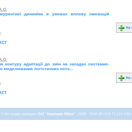
. О.
нкурентної динаміки в умовах впливу інновацій
На 
кст
. О.
 контуру адаптації до змін на засадах системно-
о моделювання логістичних пото...
На 
кст
© Всі права захищені
ЗАТ "Компанія Лібер"
, 2009 - 2026 (IP=216.73.216.194)