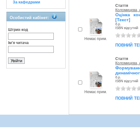
За кафедрами
Стаття
Коломицева, А
Оцінка ко
Особистий кабінет:
[Текст]
б.р.
ISBN відсутній
Штрих-код
Немає прим.
Ім'я читача
повний те
Стаття
Коломицева, А
Формування
динамічног
б.р.
ISBN відсутній
Немає прим.
повний те