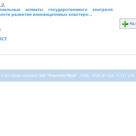
 И.
иональные аспекты государственного контроля
ости развития инновационных кластеро...
На 
кст
© Всі права захищені
ЗАТ "Компанія Лібер"
, 2009 - 2026 (IP=216.73.217.139)