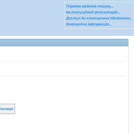
Порядок ведення пошуку...
Інституційний репозитарій...
Доступ до електронної бібліотеки...
Контактна інформація...
полицю