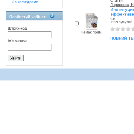
Стаття
За кафедрами
Ларионова, Н.
Институц
эффективн
Особистий кабінет:
б.р.
ISBN відсутній
Штрих-код
Немає прим.
повний те
Ім'я читача