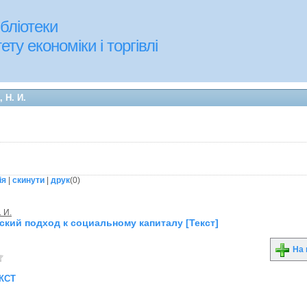
бліотеки
ту економіки і торгівлі
 Н. И.
ія
|
скинути
|
друк
(
0
)
 И.
кий подход к социальному капиталу [Текст]
На 
кст