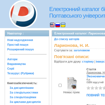
Електронний каталог бі
Полтавського університе
Навігатор :
Електронний каталог: Ларионова,
До списку авторів
Нові надходження
Простий пошук
Ларионова, Н. И.
Розширений пошук
Сортувати за:
заголовком
Пов'язані описи:
Автори
Відібрати для друку:
сторінку
|
інверс
Видавництва
Серії
Стаття
Ларионова, Н.
Тезаурус (Рубрики)
Экономичес
б.р.
ISBN відсутній
Книгозабезпеченість:
За дисциплінами
Немає прим.
За спеціальностями
повний те
За спеціалізаціями
За циклами дисциплін