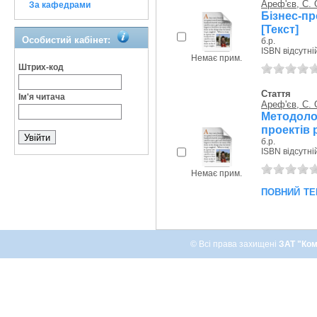
Ареф'єв, С. 
За кафедрами
Бізнес-пр
[Текст]
Особистий кабінет:
б.р.
ISBN відсутні
Немає прим.
Штрих-код
Стаття
Ім'я читача
Ареф'єв, С. 
Методоло
проектів 
б.р.
ISBN відсутні
Немає прим.
повний те
© Всі права захищені
ЗАТ "Ком