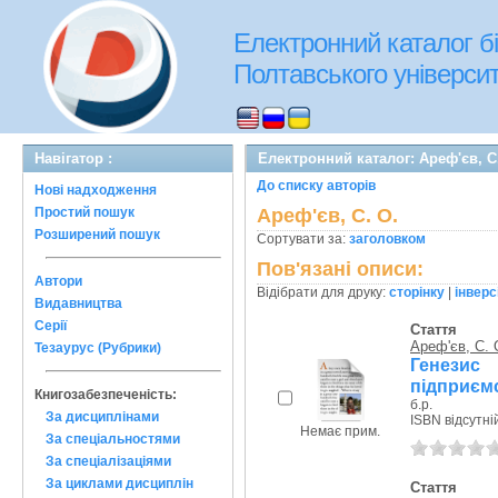
Електронний каталог бі
Полтавського університе
Навігатор :
Електронний каталог: Ареф'єв, С
До списку авторів
Нові надходження
Простий пошук
Ареф'єв, С. О.
Розширений пошук
Сортувати за:
заголовком
Пов'язані описи:
Автори
Відібрати для друку:
сторінку
|
інверс
Видавництва
Серії
Стаття
Ареф'єв, С. 
Тезаурус (Рубрики)
Генезис
підприємс
Книгозабезпеченість:
б.р.
За дисциплінами
ISBN відсутні
Немає прим.
За спеціальностями
За спеціалізаціями
За циклами дисциплін
Стаття