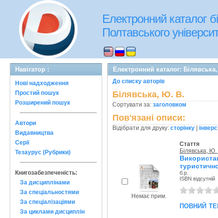
Електронний каталог бі
Полтавського університе
Навігатор :
Електронний каталог: Білявська,
До списку авторів
Нові надходження
Простий пошук
Білявська, Ю. В.
Розширений пошук
Сортувати за:
заголовком
Пов'язані описи:
Автори
Відібрати для друку:
сторінку
|
інверс
Видавництва
Серії
Стаття
Білявська, Ю. 
Тезаурус (Рубрики)
Використ
туристично
Книгозабезпеченість:
б.р.
ISBN відсутній
За дисциплінами
За спеціальностями
Немає прим.
За спеціалізаціями
повний те
За циклами дисциплін