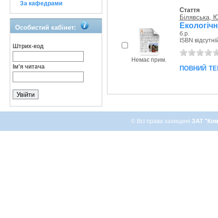
За кафедрами
Стаття
Білявська, Ю
Екологічн
Особистий кабінет:
б.р.
ISBN відсутні
Штрих-код
Немає прим.
повний те
Ім'я читача
© Всі права захищені
ЗАТ "Ком