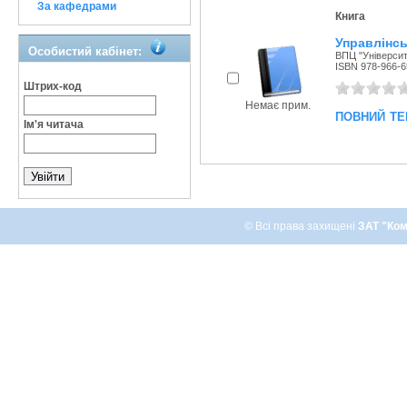
За кафедрами
Книга
Управлінсь
Особистий кабінет:
ВПЦ "Університ
ISBN 978-966-6
Штрих-код
Немає прим.
повний те
Ім'я читача
© Всі права захищені
ЗАТ "Ком