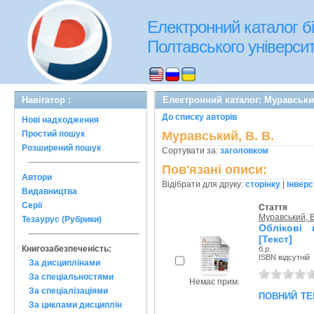
Електронний каталог бі
Полтавського університе
Навігатор :
Електронний каталог: Муравський
До списку авторів
Нові надходження
Простий пошук
Муравський, В. В.
Розширений пошук
Сортувати за:
заголовком
Пов'язані описи:
Автори
Відібрати для друку:
сторінку
|
інверс
Видавництва
Серії
Стаття
Муравський, В
Тезаурус (Рубрики)
Облікові 
[Текст]
Книгозабезпеченість:
б.р.
ISBN відсутній
За дисциплінами
За спеціальностями
Немає прим.
За спеціалізаціями
повний те
За циклами дисциплін