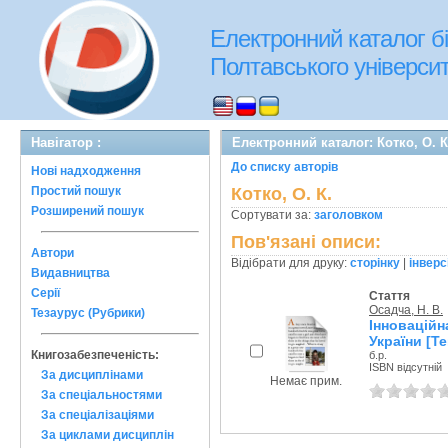
Електронний каталог бі
Полтавського університе
Навігатор :
Електронний каталог: Котко, О. К
До списку авторів
Нові надходження
Простий пошук
Котко, О. К.
Розширений пошук
Сортувати за:
заголовком
Пов'язані описи:
Автори
Відібрати для друку:
сторінку
|
інверс
Видавництва
Серії
Стаття
Осадча, Н. В.
Тезаурус (Рубрики)
Інновацій
України [Те
Книгозабезпеченість:
б.р.
ISBN відсутній
За дисциплінами
Немає прим.
За спеціальностями
За спеціалізаціями
За циклами дисциплін