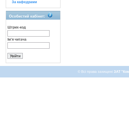
За кафедрами
Особистий кабінет:
Штрих-код
Ім'я читача
© Всі права захищені
ЗАТ "Ком