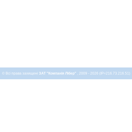
© Всі права захищені
ЗАТ "Компанія Лібер"
, 2009 - 2026 (IP=216.73.216.51)