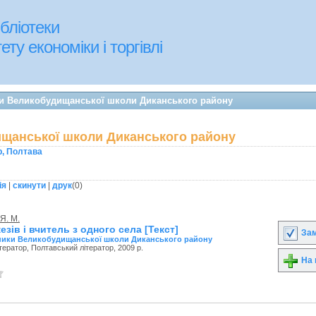
бліотеки
ту економіки і торгівлі
ки Великобудищанської школи Диканського району
щанської школи Диканського району
р, Полтава
ія
|
скинути
|
друк
(
0
)
Я. М.
езів і вчитель з одного села [Текст]
Зам
ики Великобудищанської школи Диканського району
тератор, Полтавський літератор, 2009 р.
На 