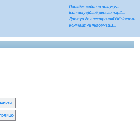
Порядок ведення пошуку...
Інституційний репозитарій...
Доступ до електронної бібліотеки...
Контактна інформація...
овити
полицю