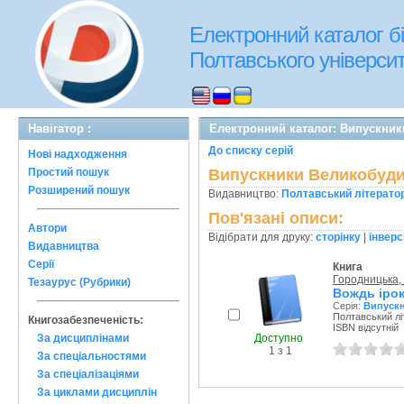
Електронний каталог бі
Полтавського університе
Навігатор :
Електронний каталог: Випускни
До списку серій
Нові надходження
Простий пошук
Випускники Великобуди
Розширений пошук
Видавництво:
Полтавський літерато
Пов'язані описи:
Автори
Відібрати для друку:
сторінку
|
інверс
Видавництва
Серії
Книга
Городницька, 
Тезаурус (Рубрики)
Вождь ірок
Серія:
Випускн
Полтавський лі
Книгозабезпеченість:
ISBN відсутній
Доступно
За дисциплінами
1 з 1
За спеціальностями
За спеціалізаціями
За циклами дисциплін