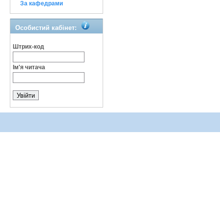
За кафедрами
Особистий кабінет:
Штрих-код
Ім'я читача