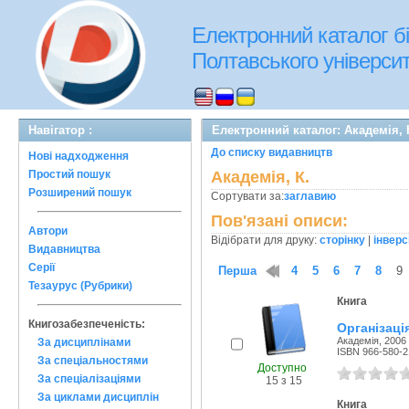
Електронний каталог бі
Полтавського університе
Навігатор :
Електронний каталог: Академія, 
До списку видавництв
Нові надходження
Простий пошук
Академія, К.
Розширений пошук
Сортувати за:
заглавию
Пов'язані описи:
Автори
Відібрати для друку:
сторінку
|
інверс
Видавництва
Серії
Перша
1
2
3
4
5
6
7
8
9
Тезаурус (Рубрики)
Книга
Книгозабезпеченість:
Організація
Академія, 2006 
За дисциплінами
ISBN 966-580-2
За спеціальностями
Доступно
За спеціалізаціями
15 з 15
За циклами дисциплін
Книга