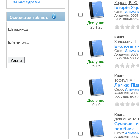
За кафедрами
Король, В. Ю.
Історія Укр
Серія:
Альма-
Академія, 2005 
Особистий кабінет:
ISBN 966-8226-
Доступно
23 з 23
Штрих-код
Книга
Залеський, I. I
Ім'я читача
Екологія л
Серія:
Альма-
Академія, 2005 
ISBN 966-580-2
Доступно
5 з 5
Книга
Тофтул, М. Г.
Логіка: Пі
Серія:
Альма-
Академія, 2006 
ISBN 966-580-2
Доступно
9 з 9
Книга
Довбенко, М. 
Сучасна е
посібник
Серія:
Альма-
Академія, 2005 