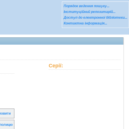
Порядок ведення пошуку...
Інституційний репозитарій...
Доступ до електронної бібліотеки...
Контактна інформація...
Серії:
овити
полицю