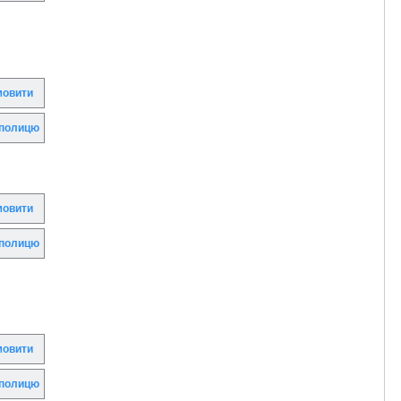
овити
полицю
овити
полицю
овити
полицю