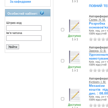
1 з 1
За кафедрами
повний те
Особистий кабінет:
Автореферат
Скляр, Н. М.
Штрих-код
Розробка 
основов'яз
Київ. нац. ун-т 
Ім'я читача
ISBN відсутній
Доступно
1 з 1
Автореферат
Закора, О. В.
Удосконал
намотуванн
Київ. нац. ун-т 
ISBN відсутній
Доступно
1 з 1
Автореферат
Кулінич, І. М.
Механізм
коштів під
дис. : 08.0
Київ. нац. ун-т 
ISBN відсутній
Доступно