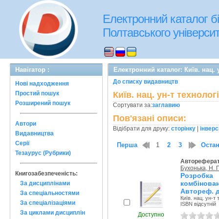
Електронний каталог бі
Полтавського університе
Навігатор :
Електронний каталог: Київ. нац. у
До списку видавництв
Нові надходження
Простий пошук
Київ. нац. ун-т технологі
Розширений пошук
Сортувати за:
заглавию
Пов'язані описи:
Автори
Відібрати для друку:
сторінку
|
інверс
Видавництва
Серії
Перша
1
2
3
Оста
Тезаурус (Рубрики)
Автореферат
Бухонька, Н. 
Книгозабезпеченість:
Розробка
комбінова
За дисциплінами
Автореф. д
За спеціальностями
Київ. нац. ун-т 
За спеціалізаціями
ISBN відсутній
За циклами дисциплін
Доступно