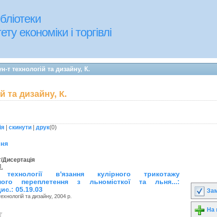
бліотеки
ту економіки і торгівлі
н-т технологій та дизайну, К.
й та дизайну, К.
ія
|
скинути
|
друк
(
0
)
ння
/Дисертація
П.
 технології в'язання кулірного трикотажу
ного переплетення з льномісткої та льня...:
ис.: 05.19.03
Зам
технологій та дизайну, 2004 р.
На 