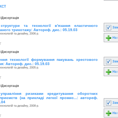
кст
/Дисертація
структури та технології в'язання еластичного
Зам
аного трикотажу: Автореф. дис.: 05.19.03
технологій та дизайну, 2006 р.
На 
/Дисертація
ення технології формування пакувань хрестового
Зам
я: Автореф. дис.: 05.19.03
технологій та дизайну, 2005 р.
На 
/Дисертація
 управління ризиками кредитування оборотних
приємств (на прикладі легкої промис...: автореф.
0.04
Зам
технологій та дизайну, 2008 р.
На 