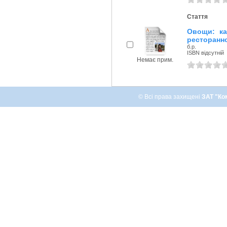
Стаття
Овощи: ка
ресторанно
б.р.
ISBN відсутній
Немає прим.
© Всі права захищені
ЗАТ "Ко