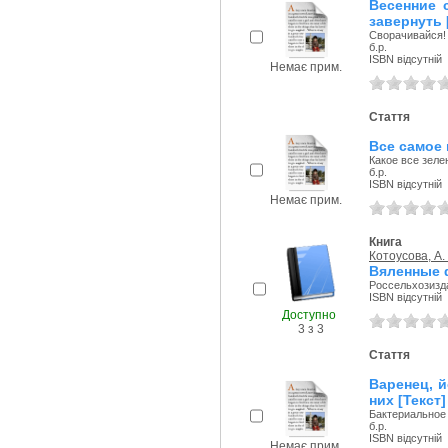
Весенние 
завернуть 
Сворачивайся!
б.р.
ISBN відсутній
Немає прим.
Стаття
Все самое 
Какое все зеле
б.р.
ISBN відсутній
Немає прим.
Книга
Котоусова, А.
Вяленные 
Россельхозизда
ISBN відсутній
Доступно
3 з 3
Стаття
Варенец, й
них [Текст]
Бактериальное
б.р.
ISBN відсутній
Немає прим.