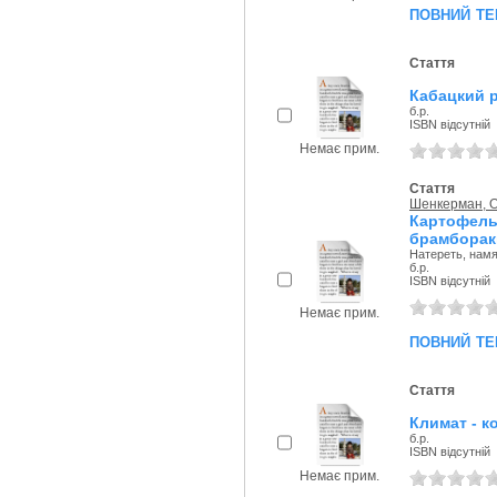
повний те
Стаття
Кабацкий р
б.р.
ISBN відсутній
Немає прим.
Стаття
Шенкерман, О
Картофель
брамборак
Натереть, намя
б.р.
ISBN відсутній
Немає прим.
повний те
Стаття
Климат - к
б.р.
ISBN відсутній
Немає прим.