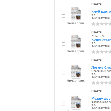
Стаття
Клуб карто
б.р.
ISBN відсутній
Немає прим.
Стаття
Ильин, А.
Конструкти
б.р.
ISBN відсутній
Немає прим.
Стаття
Легкие блю
Обеденный пе
б.р.
ISBN відсутній
Немає прим.
Стаття
Между двум
Февральская р
б.р.
ISBN відсутній