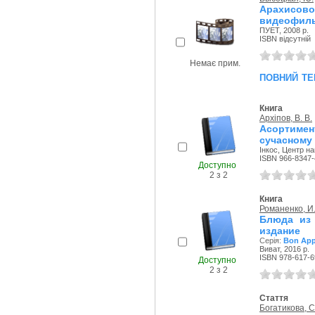
Арахисо
видеофил
ПУЕТ, 2008 р.
ISBN відсутній
Немає прим.
повний те
Книга
Архіпов, В. В.
Асортимен
сучасному 
Інкос, Центр на
ISBN 966-8347-
Доступно
2 з 2
Книга
Романенко, И.
Блюда из 
издание
Серія:
Bon App
Виват, 2016 р.
ISBN 978-617-6
Доступно
2 з 2
Стаття
Богатикова, С