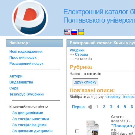
Електронний каталог бі
Полтавського університе
Навігатор :
Електронний каталог: Книги у руб
Рубрики
Нові надходження
-->
Страва
Простий пошук
----> з овочів
Розширений пошук
Рубрика
з овочів
Назва:
Автори
Видавництва
Друк списку
Серії
Пов'язані описи:
Тезаурус (Рубрики)
Відібрати для друку:
сторінку
|
інверс
Перша
1
2
3
4
5
6
Книгозабезпеченість:
За дисциплінами
Стаття
За спеціальностями
Ковалев, В.
За спеціалізаціями
"Посадил де
б.р.
За циклами дисциплін
ISBN відсутній