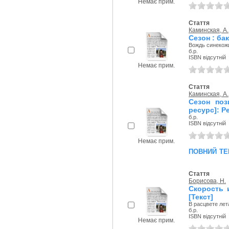
Немає прим.
Стаття
Каминская, А.
Сезон : ба
Вождь синекож
б.р.
ISBN відсутній
Немає прим.
Стаття
Каминская, А.
Сезон поз
ресурс]: Р
б.р.
ISBN відсутній
Немає прим.
повний те
Стаття
Борисова, Н.
Скорость 
[Текст]
В расцвете лет
б.р.
ISBN відсутній
Немає прим.