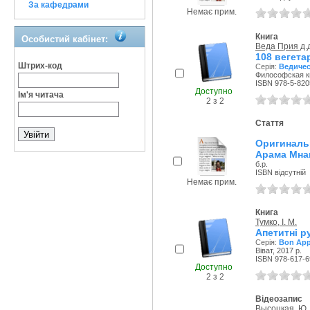
За кафедрами
Немає прим.
Книга
Особистий кабінет:
Веда Прия д.д
108 вегета
Штрих-код
Серія:
Ведичес
Философская кн
ISBN 978-5-820
Доступно
Ім'я читача
2 з 2
Стаття
Оригиналь
Арама Мна
б.р.
ISBN відсутній
Немає прим.
Книга
Тумко, І. М.
Апетитні р
Серія:
Bon App
Віват, 2017 р.
ISBN 978-617-6
Доступно
2 з 2
Відеозапис
Высоцкая, Ю.