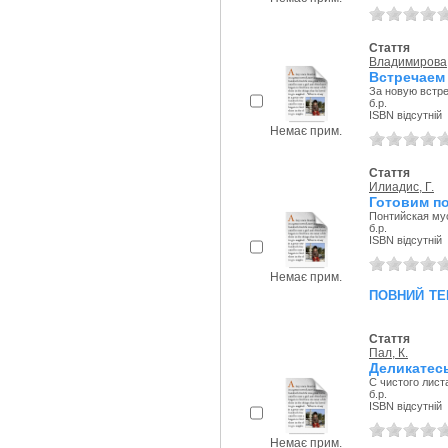
Стаття
Владимирова,
Встречаем 
За новую встр
б.р.
ISBN відсутній
Немає прим.
Стаття
Илиадис, Г.
Готовим по
Понтийская му
б.р.
ISBN відсутній
Немає прим.
повний те
Стаття
Пал, К.
Деликатесы
С чистого лист
б.р.
ISBN відсутній
Немає прим.