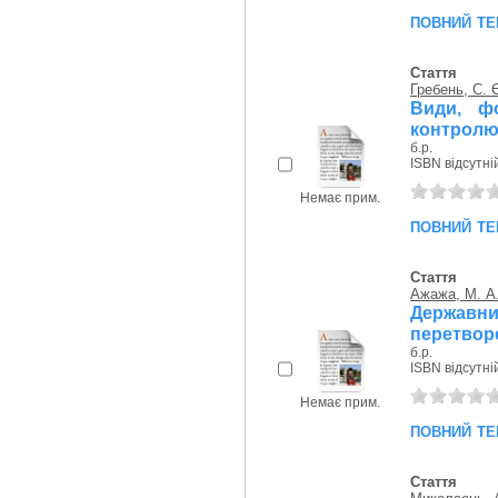
повний те
Стаття
Гребень, С. 
Види, ф
контролю:
б.р.
ISBN відсутні
Немає прим.
повний те
Стаття
Ажажа, М. А
Держав
перетворе
б.р.
ISBN відсутні
Немає прим.
повний те
Стаття