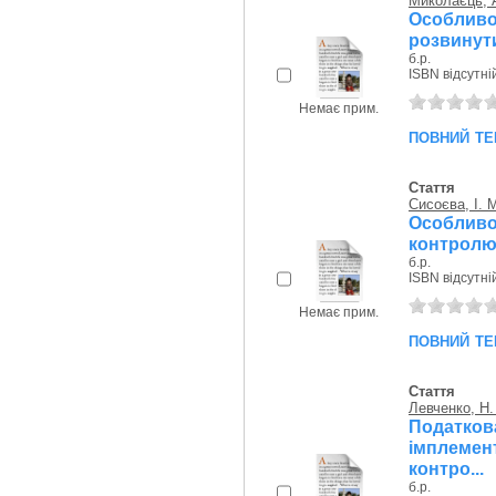
Миколаєць, А
Особлив
розвинути
б.р.
ISBN відсутні
Немає прим.
повний те
Стаття
Сисоєва, І. 
Особлив
контролю 
б.р.
ISBN відсутні
Немає прим.
повний те
Стаття
Левченко, Н.
Податко
імплемен
контро...
б.р.