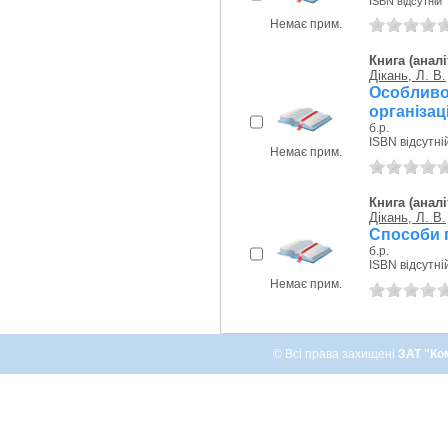
ISBN відсутній
Немає прим.
Книга (аналі
Дікань, Л. В.
Особлив
організац
б.р.
ISBN відсутні
Немає прим.
Книга (аналі
Дікань, Л. В.
Способи п
б.р.
ISBN відсутні
Немає прим.
© Всі права захищені
ЗАТ "Ко