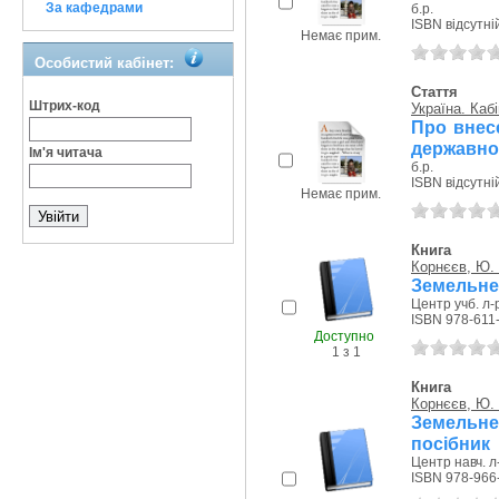
За кафедрами
б.р.
ISBN відсутні
Немає прим.
Особистий кабінет:
Стаття
Штрих-код
Україна. Кабі
Про внес
державно
Ім'я читача
б.р.
ISBN відсутні
Немає прим.
Книга
Корнєєв, Ю. 
Земельне 
Центр учб. л-р
ISBN 978-611
Доступно
1 з 1
Книга
Корнєєв, Ю. 
Земельне 
посібник
Центр навч. л
ISBN 978-966