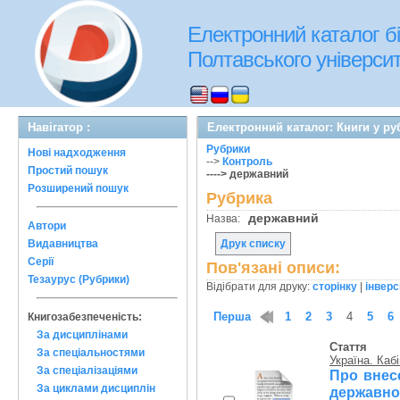
Електронний каталог бі
Полтавського університе
Навігатор :
Електронний каталог: Книги у ру
Рубрики
Нові надходження
-->
Контроль
Простий пошук
----> державний
Розширений пошук
Рубрика
державний
Назва:
Автори
Видавництва
Друк списку
Серії
Пов'язані описи:
Тезаурус (Рубрики)
Відібрати для друку:
сторінку
|
інверс
Перша
1
2
3
4
5
6
Книгозабезпеченість:
За дисциплінами
Стаття
За спеціальностями
Україна. Кабі
За спеціалізаціями
Про внес
За циклами дисциплін
державно