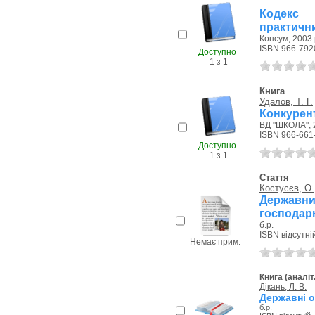
Кодекс 
практичн
Консум, 2003 
ISBN 966-792
Доступно
1 з 1
Книга
Удалов, Т. Г.
Конкурент
ВД "ШКОЛА", 
ISBN 966-661
Доступно
1 з 1
Стаття
Костусєв, О.
Державни
господарю
б.р.
ISBN відсутні
Немає прим.
Книга (аналіт
Дікань, Л. В.
Державні о
б.р.