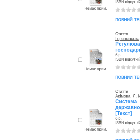
ISBN відсутні
Немає прим.
повний те
Стаття
Горячківська,
Регулюва
господарюв
б.р.
ISBN відсутні
Немає прим.
повний те
Стаття
Акімова, Л. 
Система
державн
[Текст]
б.р.
ISBN відсутні
Немає прим.