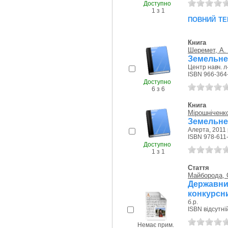
Доступно
1 з 1
повний те
Книга
Шеремет, А. 
Земельне 
Центр навч. л
ISBN 966-364
Доступно
6 з 6
Книга
Мірошніченко
Земельне 
Алерта, 2011 
ISBN 978-611
Доступно
1 з 1
Стаття
Майборода, 
Державн
конкурсни
б.р.
ISBN відсутні
Немає прим.