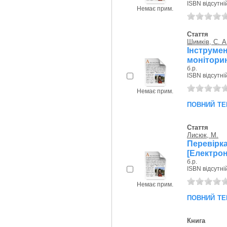
ISBN відсутні
Немає прим.
Стаття
Шимків, С. А
Інструме
моніторин
б.р.
ISBN відсутні
Немає прим.
повний те
Стаття
Лисюк, М.
Перевірк
[Електрон
б.р.
ISBN відсутні
Немає прим.
повний те
Книга