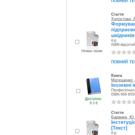
повний те
Стаття
Холостова, А
Формува
підприє
шкідників [
б.р.
ISBN відсутні
Немає прим.
повний те
Книга
Матюшенко, 
Іноземні 
Професіонал,
ISBN 966-855
Доступно
6 з 6
Стаття
Баранюк, Ю.
Інституц
[Текст]
б.р.