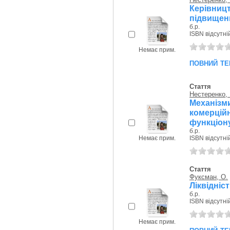
Керівниц
підвищенн
б.р.
ISBN відсутні
Немає прим.
повний те
Стаття
Нестеренко, 
Механіз
комерц
функціону
б.р.
Немає прим.
ISBN відсутні
Стаття
Фуксман, О.
Ліквідніс
б.р.
ISBN відсутні
Немає прим.
повний те