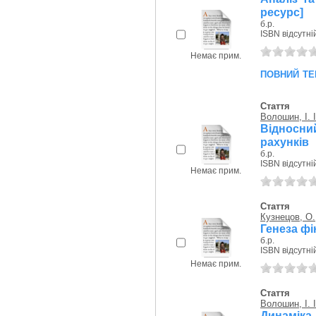
ресурс]
б.р.
ISBN відсутні
Немає прим.
повний те
Стаття
Волошин, I. I
Відносн
рахунків
б.р.
ISBN відсутні
Немає прим.
Стаття
Кузнецов, О.
Генеза фі
б.р.
ISBN відсутні
Немає прим.
Стаття
Волошин, I. I
Динаміка