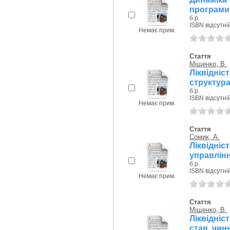
програми
б.р.
ISBN відсутні
Немає прим.
Стаття
Міщенко, В.
Ліквідніс
структура 
б.р.
ISBN відсутні
Немає прим.
Стаття
Сомик, А.
Ліквідні
управлінн
б.р.
ISBN відсутні
Немає прим.
Стаття
Міщенко, В.
Ліквідні
стан, чин