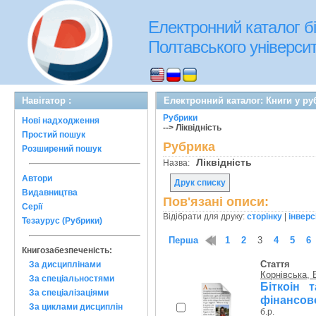
Електронний каталог бі
Полтавського університе
Навігатор :
Електронний каталог: Книги у руб
Рубрики
Нові надходження
--> Ліквідність
Простий пошук
Рубрика
Розширений пошук
Ліквідність
Назва:
Автори
Друк списку
Видавництва
Пов'язані описи:
Серії
Відібрати для друку:
сторінку
|
інверс
Тезаурус (Рубрики)
Перша
1
2
3
4
5
6
Книгозабезпеченість:
Стаття
За дисциплінами
Корнівська, 
За спеціальностями
Біткоін 
За спеціалізаціями
фінансово
За циклами дисциплін
б.р.