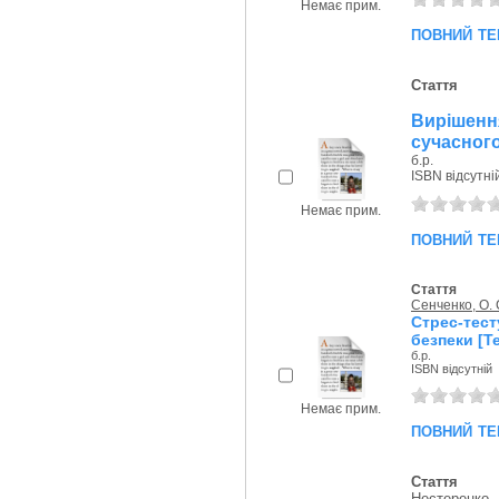
Немає прим.
повний те
Стаття
Вирішен
сучасного
б.р.
ISBN відсутні
Немає прим.
повний те
Стаття
Сенченко, О. 
Стрес-тес
безпеки [Т
б.р.
ISBN відсутній
Немає прим.
повний те
Стаття
Нестеренко, 