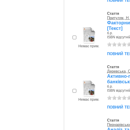
Стаття
Притуляк, Н.
Факторни
[Текст]
б.р.
ISBN відсутні
Немає прим.
повний те
Стаття
Деревська, 
Активно-
банківськ
б.р.
ISBN відсутні
Немає прим.
повний те
Стаття
Пернарівськи
Аналіз та