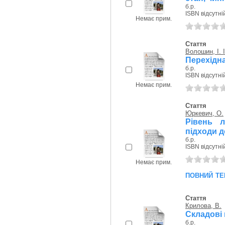
б.р.
ISBN відсутні
Немає прим.
Стаття
Волошин, I. I
Перехідна
б.р.
ISBN відсутні
Немає прим.
Стаття
Юркевич, О.
Рівень л
підходи д
б.р.
ISBN відсутні
Немає прим.
повний те
Стаття
Крилова, В.
Складові 
б.р.