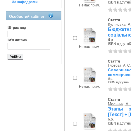
За кафедрами
ISBN відсутні
Немає прим.
Особистий кабінет:
Стаття
Кулінська, А
Штрих-код
Бюджетна
соціально
б.р.
Ім'я читача
ISBN відсутні
Немає прим.
Стаття
Глотова, А. С.
Соверше
коммерческ
б.р.
ISBN відсутній
Немає прим.
Стаття
Мельник, А. 
Этапы р
[Текст] +
б.р.
ISBN відсутні