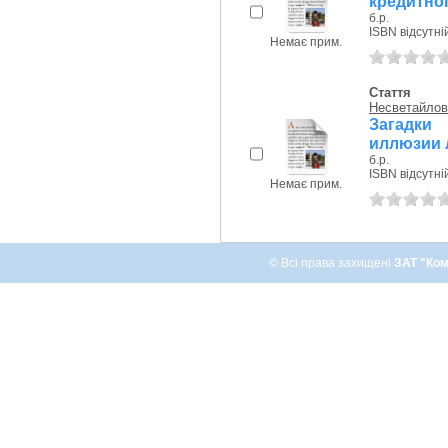
кредитної 
б.р.
ISBN відсутні
Немає прим.
Стаття
Несветайлов
Загадки
иллюзии 
б.р.
ISBN відсутні
Немає прим.
© Всі права захищені
ЗАТ "Ком