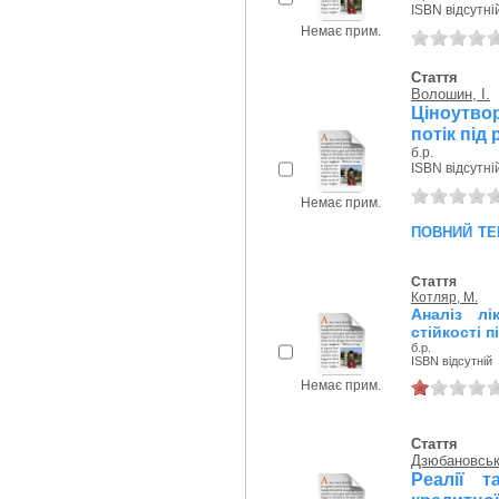
ISBN відсутні
Немає прим.
Стаття
Волошин, I.
Ціноутво
потік під
б.р.
ISBN відсутні
Немає прим.
повний те
Стаття
Котляр, М.
Аналіз лі
стійкості 
б.р.
ISBN відсутній
Немає прим.
Стаття
Дзюбановськ
Реалії 