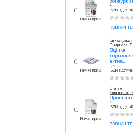
конкурент
б.р.
ISBN відсутні
Немає прим.
повний те
Книга (аналі
Смирнова, П.
Оцінка
торговель
актив...
б.р.
Немає прим.
ISBN відсутні
Стаття
Корнівська, 
Профіцит 
б.р.
ISBN відсутні
Немає прим.
повний те