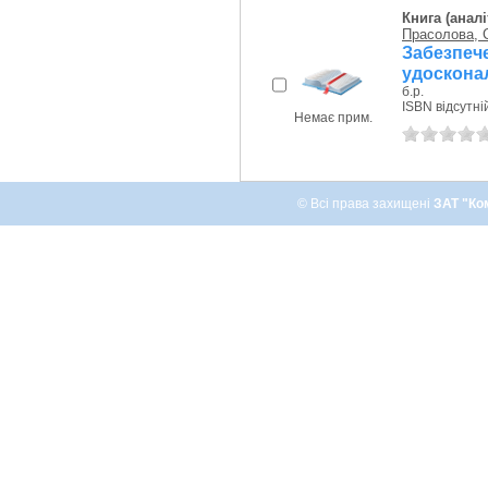
Книга (аналі
Прасолова, С
Забезпеч
удосконал
б.р.
ISBN відсутні
Немає прим.
© Всі права захищені
ЗАТ "Ко