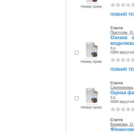
Немає прим.
повний те
Стаття
Притуляк, Н.
Ознаки ф
моделюван
б.р.
ISBN відсутні
Немає прим.
повний те
Стаття
Серпенінова,
Оцінка фа
б.р.
ISBN відсутні
Немає прим.
Стаття
Бровкова, О.
Фінансов