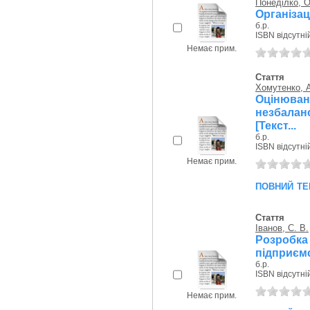
Понеділко, О
Організац
б.р.
ISBN відсутні
Немає прим.
Стаття
Хомутенко, А
Оцінюв
незбаланс
[Текст...
б.р.
ISBN відсутні
Немає прим.
повний те
Стаття
Іванов, С. В.
Розробка
підприємс
б.р.
ISBN відсутні
Немає прим.