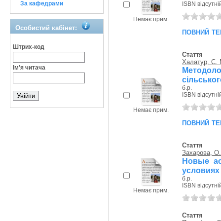
За кафедрами
ISBN відсутні
Немає прим.
Особистий кабінет:
повний те
Штрих-код
Стаття
Халатур, С. 
Ім'я читача
Методоло
сільськог
б.р.
ISBN відсутні
Немає прим.
повний те
Стаття
Захарова, О.
Новые ас
условиях 
б.р.
ISBN відсутні
Немає прим.
Стаття