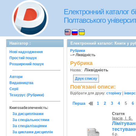
Електронний каталог бі
Полтавського університе
Навігатор :
Електронний каталог: Книги у руб
Рубрики
Нові надходження
--> Ліквідність
Простий пошук
Рубрика
Розширений пошук
Ліквідність
Назва:
Автори
Друк списку
Видавництва
Пов'язані описи:
Серії
Відібрати для друку:
сторінку
|
інверс
Тезаурус (Рубрики)
Перша
1
2
3
4
5
6
Книгозабезпеченість:
Стаття
За дисциплінами
Івасів, І. Б.
За спеціальностями
Лімітуван
За спеціалізаціями
тестуванн
За циклами дисциплін
б.р.