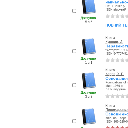
навчально
ПУЕТ, 2012 р.
ISBN відсутній
Доступно
5 з 5
повний те
Книга
Кушнир, И.
Неравенст
"Астарта", 1996
ISBN 5-7707-91
Доступно
1 з 1
Книга
Карри, Х. Б.
Основания
Foundations of 
Мир, 1969 р.
ISBN відсутній
Доступно
3 з 3
Книга
Пономаренко, 
Основи еко
Київ. нац. торг.
ISBN 966-629-0