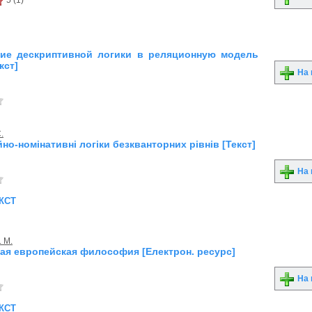
5 (1)
ие дескриптивной логики в реляционную модель
кст]
На 
.
но-номінативні логіки безкванторних рівнів [Текст]
На 
кст
 М.
ая европейская философия [Електрон. ресурс]
На 
кст