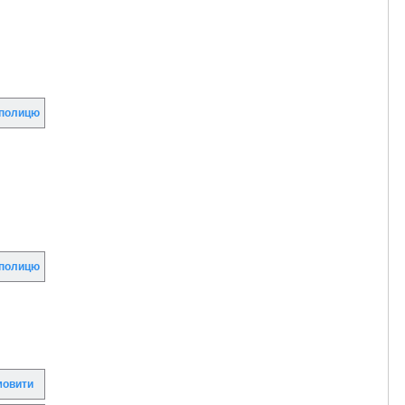
полицю
полицю
овити