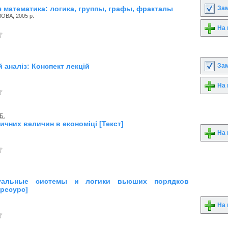
Зам
 математика: логика, группы, графы, фракталы
ОВА, 2005 р.
На 
Зам
 аналіз: Конспект лекцій
На 
Б.
ничних величин в економіці [Текст]
На 
туальные системы и логики высших порядков
 ресурс]
На 