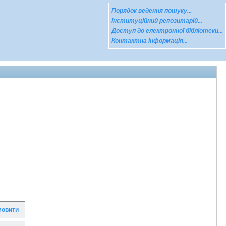
Порядок ведення пошуку...
Інституційний репозитарій...
Доступ до електронної бібліотеки...
Контактна інформація...
овити