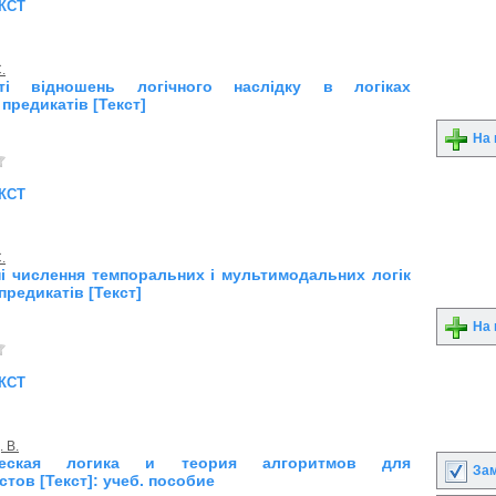
кст
.
сті відношень логічного наслідку в логіках
 предикатів [Текст]
На 
кст
.
і числення темпоральних і мультимодальних логік
предикатів [Текст]
На 
кст
. В.
ическая логика и теория алгоритмов для
Зам
тов [Текст]: учеб. пособие