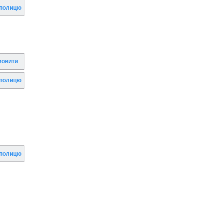
полицю
овити
полицю
полицю