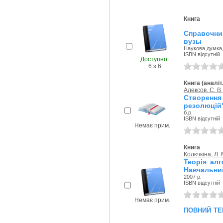
Книга
Справочни
вузы
Наукова думка,
ISBN відсутній
Доступно
6 з 6
Книга (аналіт
Алексов, С. В.
Створенн
резолюцій"
б.р.
ISBN відсутній
Немає прим.
Книга
Колєчкіна, Л. 
Теорія алг
Навчальни
2007 р.
ISBN відсутній
Немає прим.
повний те