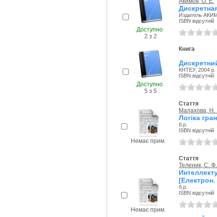
Акимов, О. Е.
Дискретная
Издатель АКИМ
ISBN відсутній
Доступно
2 з 2
Книга
Дискретний
КНТЕУ, 2004 р.
ISBN відсутній
Доступно
5 з 5
Стаття
Малахова, Н. 
Логіка гра
б.р.
ISBN відсутній
Немає прим.
Стаття
Теленик, С. Ф.
Интеллек
[Електрон.
б.р.
ISBN відсутній
Немає прим.