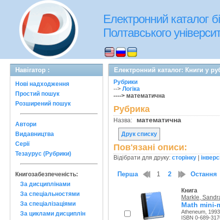
Електронний каталог бі
Полтавського університе
Навігатор :
Електронний каталог: Книги у ру
Рубрики
Нові надходження
-->
Логіка
Простий пошук
----> математична
Розширений пошук
Рубрика
математична
Назва:
Автори
Видавництва
Друк списку
Серії
Пов'язані описи:
Тезаурус (Рубрики)
Відібрати для друку:
сторінку
|
інверс
Перша
1
2
Остання
Книгозабезпеченість:
За дисциплінами
Книга
За спеціальностями
Markle, Sandr
За спеціалізаціями
Math mini-
Atheneum, 1993
За циклами дисциплін
ISBN 0-689-317