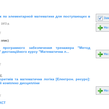
к по элементарной математике для поступающих в
Зам
 1972 р.
На 
. опис)
я програмного забезпечення тренажера "Метод
 дистанційного курсу "Математична л...
На 
М.
оритмів та математична логіка [Електрон. ресурс]:
й комплекс дисципліни
На 
кст