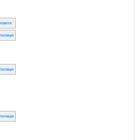
овити
полицю
полицю
полицю