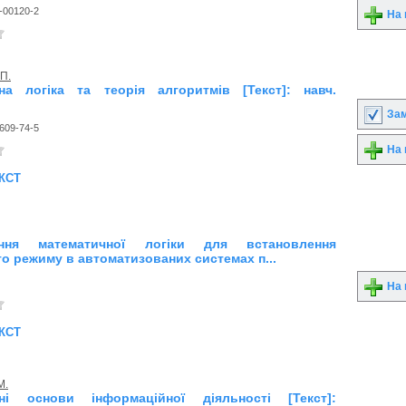
-00120-2
На 
 П.
на логіка та теорія алгоритмів [Текст]: навч.
Зам
609-74-5
На 
кст
ання математичної логіки для встановлення
о режиму в автоматизованих системах п...
На 
кст
М.
ні основи інформаційної діяльності [Текст]: