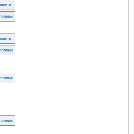
овити
полицю
овити
полицю
полицю
полицю