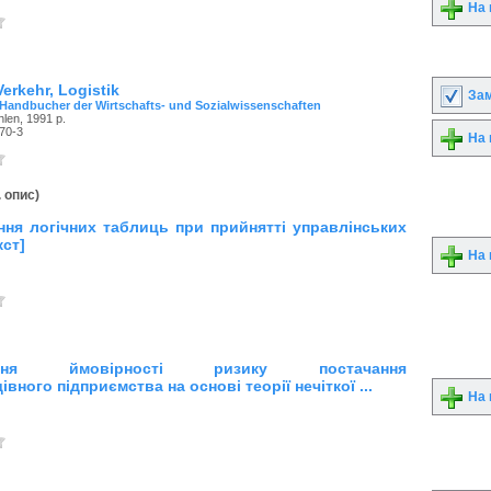
На 
Verkehr, Logistik
Зам
 Handbucher der Wirtschafts- und Sozialwissenschaften
hlen, 1991 р.
70-3
На 
. опис)
ня логічних таблиць при прийнятті управлінських
кст]
На 
ання ймовірності ризику постачання
вного підприємства на основі теорії нечіткої ...
На 