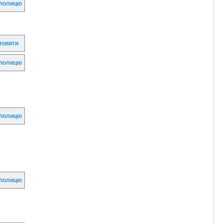
полицю
овити
полицю
полицю
полицю