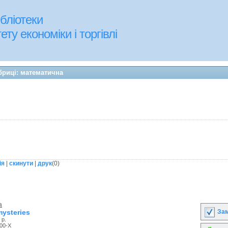
бліотеки
ту економіки і торгівлі
бриці: математична
ія
|
скинути
|
друк
(
0
)
a
Зам
mysteries
 р.
00-X