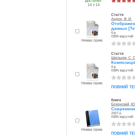
Доступно
14 з 14
Стаття
Андон, Ф. И.
Отображен
данных [Те
б.р.
ISBN відсутній
Немає прим.
Стаття
Шкільняк, С. С
Композицій
б.р.
ISBN відсутній
Немає прим.
повний те
Книга
Бохенский, Ю.
Современн
2007 р.
ISBN відсутній
Немає прим.
повний те