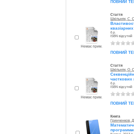
повний те
Стаття
Шкільняк, С. С
Властиво
квазіарних
б.р.
ISBN відсутній
Немає прим.
повний те
Стаття
Шкільняк, О. С
Секвенційн
часткових 
б.р.
ISBN відсутній
Немає прим.
повний те
Книга
Гринченков, Д
Математ
программис