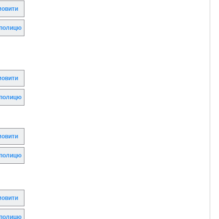
овити
полицю
овити
полицю
овити
полицю
овити
полицю