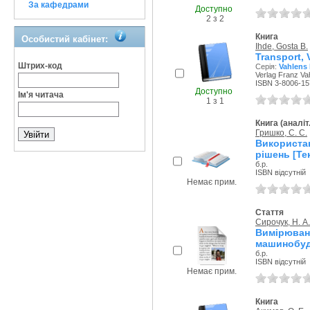
За кафедрами
Доступно
2 з 2
Книга
Особистий кабінет:
Ihde, Gosta B.
Transport, 
Штрих-код
Серія:
Vahlens
Verlag Franz Va
ISBN 3-8006-15
Доступно
Ім'я читача
1 з 1
Книга (аналіт
Гришко, С. С.
Використан
рішень [Те
б.р.
ISBN відсутній
Немає прим.
Стаття
Сирочук, Н. А.
Вимірюв
машинобуді
б.р.
ISBN відсутній
Немає прим.
Книга