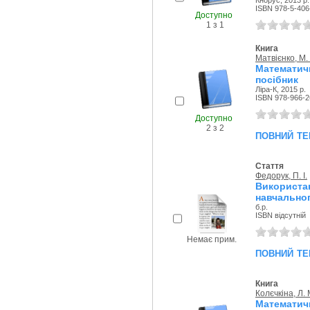
Кнорус, 2013 р.
ISBN 978-5-406
Доступно
1 з 1
Книга
Матвієнко, М.
Математич
посібник
Ліра-К, 2015 р.
ISBN 978-966-2
Доступно
2 з 2
повний те
Стаття
Федорук, П. І.
Використ
навчальног
б.р.
ISBN відсутній
Немає прим.
повний те
Книга
Колєчкіна, Л. 
Математич