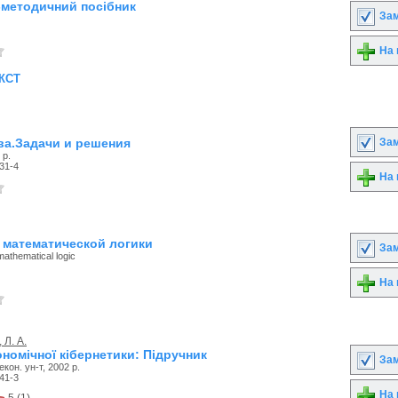
-методичний посібник
Зам
На 
кст
Зам
ва.Задачи и решения
 р.
31-4
На 
 математической логики
Зам
mathematical logic
На 
Л. А.
номічної кібернетики: Підручник
Зам
-екон. ун-т, 2002 р.
41-3
На 