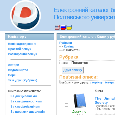
Електронний каталог бі
Полтавського університе
Навігатор :
Електронний каталог: Книги у ру
Рубрики
Нові надходження
-->
Країна
Простий пошук
----> Пакистан
Розширений пошук
Рубрика
Пакистан
Назва:
Автори
Видавництва
Друк списку
Серії
Пов'язані описи:
Тезаурус (Рубрики)
Відібрати для друку:
сторінку
|
інверс
Книга
Книгозабезпеченість:
За дисциплінами
The Jinnah
За спеціальностями
Society
Lightstone Publi
За спеціалізаціями
ISBN 97896971
Доступно
За циклами дисциплін