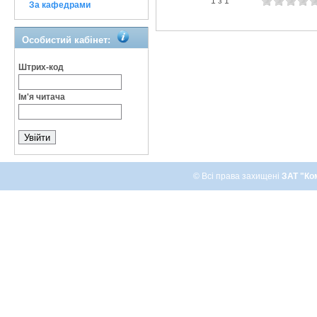
1 з 1
За кафедрами
Особистий кабінет:
Штрих-код
Ім'я читача
© Всі права захищені
ЗАТ "Ко