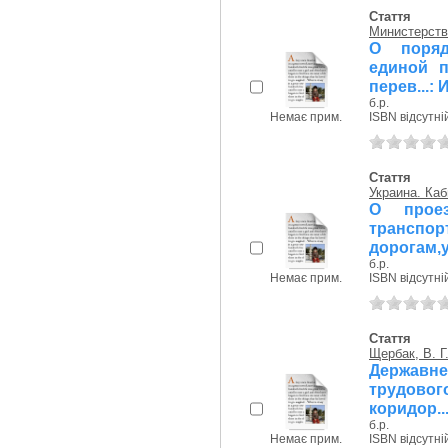
Стаття
Министерств
О поряд
единой п
перев...:
б.р.
Немає прим.
ISBN відсутні
Стаття
Украина. Ка
О проез
трансп
дорогам,у
б.р.
Немає прим.
ISBN відсутні
Стаття
Щербак, В. Г
Державн
трудово
коридор..
б.р.
Немає прим.
ISBN відсутні