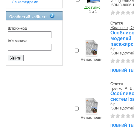
Verlag Franz V
За кафедрами
ISBN 3-8006-
Доступно
1 з 1
Особистий кабінет:
Стаття
Железняк, О
Штрих-код
Особлив
моделе
Ім'я читача
пасажирсь
б.р.
ISBN відсутні
Немає прим.
повний те
Стаття
Гречко, А. В.
Особливо
системі з
б.р.
ISBN відсутні
Немає прим.
повний те