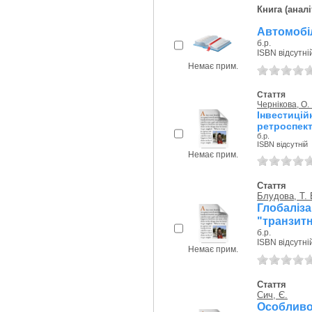
Книга (аналі
Автомобі
б.р.
ISBN відсутні
Немає прим.
Стаття
Чернікова, О. 
Інвестиці
ретроспект
б.р.
ISBN відсутній
Немає прим.
Стаття
Блудова, Т. 
Глобалі
"транзитн
б.р.
ISBN відсутні
Немає прим.
Стаття
Сич, Є.
Особливо