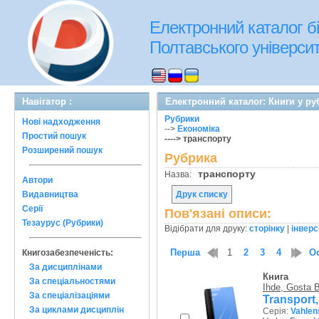
Електронний каталог бі
Полтавського університе
Навігатор :
Електронний каталог: Книги у ру
Рубрики
Нові надходження
-->
Економіка
Простий пошук
----> транспорту
Розширений пошук
Рубрика
транспорту
Назва:
Автори
Видавництва
Друк списку
Серії
Пов'язані описи:
Тезаурус (Рубрики)
Відібрати для друку:
сторінку
|
інверс
Перша
1
2
3
4
О
Книгозабезпеченість:
За дисциплінами
Книга
За спеціальностями
Ihde, Gosta B
За спеціалізаціями
Transport,
За циклами дисциплін
Серія:
Vahlen