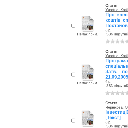
Стаття
Україна. Кабі
Про внес
коштів с
Постанова
б.р.
Немає прим.
ISBN відсутні
Стаття
Україна. Кабі
Програм
спеціаль
Затв. по
21.09.2005
б.р.
Немає прим.
ISBN відсутні
Стаття
Чернікова, О
Інвестиц
[Текст]
б.р.
ISBN відсутні