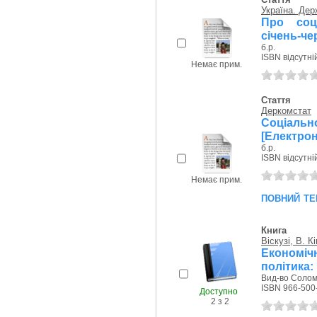
Україна. Дер
Про соц
січень-че
б.р.
ISBN відсутні
Немає прим.
Стаття
Деркомстат
Соціально
[Електрон
б.р.
ISBN відсутні
Немає прим.
повний те
Книга
Віскузі, В. Кі
Економіч
політика: 
Вид-во Соломі
ISBN 966-500
Доступно
2 з 2