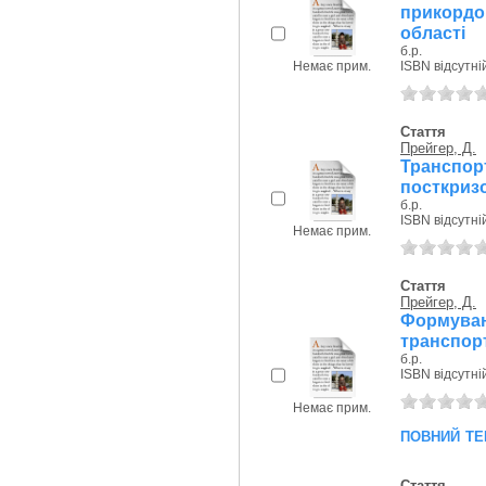
прикордо
області
б.р.
Немає прим.
ISBN відсутні
Стаття
Прейгер, Д.
Транспор
посткризо
б.р.
ISBN відсутні
Немає прим.
Стаття
Прейгер, Д.
Формуванн
транспорт
б.р.
ISBN відсутні
Немає прим.
повний те
Стаття