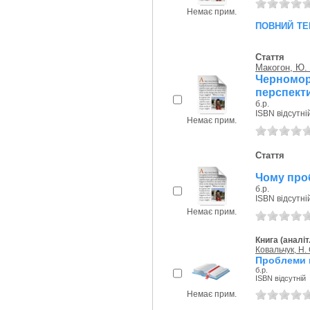
Немає прим.
повний те
Стаття
Макогон, Ю. 
Черном
перспект
б.р.
ISBN відсутні
Немає прим.
Стаття
Чому проб
б.р.
ISBN відсутні
Немає прим.
Книга (аналіт
Ковальчук, Н. 
Проблеми 
б.р.
ISBN відсутній
Немає прим.