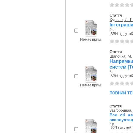
Стаття
Хурсан, Л. Г.
Інтеграці
б.р.
ISBN відсутні
Немає прим.
Стаття
Шапочка, М. 
Напрямки
систем [Т
б.р.
ISBN відсутні
Немає прим.
повний те
Стаття
Завгородная,
Все об ав
эксплуата
б.р.
ISBN відсутній