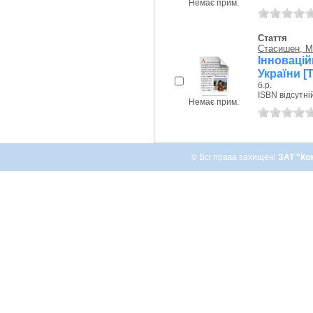
Немає прим.
Стаття
Стасишен, М
Інновацій
України [Т
б.р.
ISBN відсутні
Немає прим.
© Всі права захищені
ЗАТ "Ко