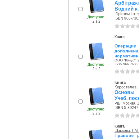
Арбітра
Водний к..
Юрінком Інтер
Доступно
ISBN 966-730
2 з 2
Книга
Операции
дополнени
нормативн
ООО "Конус", 2
ISBN 966-7636-
Доступно
2 з 2
Книга
Коростелев, 
Основы 
Учеб. пос
РДЛ Москва, 1
ISBN 5-89247
Доступно
2 з 2
Книга
Шаркова, І. М.
Правове р