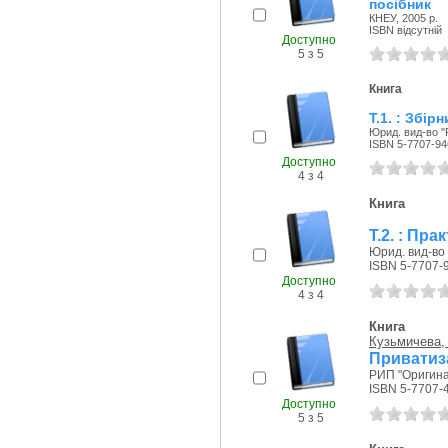
посібник
КНЕУ, 2005 р.
ISBN відсутній
Доступно
5 з 5
Книга
Т.1. : Збі
Юрид. вид-во "
ISBN 5-7707-94
Доступно
4 з 4
Книга
Т.2. : Пр
Юрид. вид-во 
ISBN 5-7707-
Доступно
4 з 4
Книга
Кузьмичева, 
Приватиз
РИП "Оригинал
ISBN 5-7707-
Доступно
5 з 5