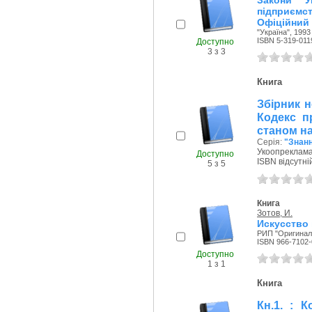
Закони У
підприємс
Офіційний 
"Україна", 1993
ISBN 5-319-011
Доступно
3 з 3
Книга
Збірник н
Кодекс п
станом на
Серія:
"Знанн
Укоопреклама
Доступно
ISBN відсутні
5 з 5
Книга
Зотов, И.
Искусство
РИП "Оригинал"
ISBN 966-7102-
Доступно
1 з 1
Книга
Кн.1. : 