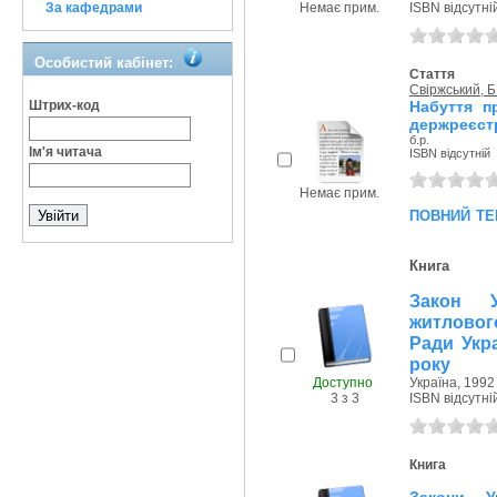
За кафедрами
Немає прим.
ISBN відсутні
Особистий кабінет:
Стаття
Свіржський, Б
Штрих-код
Набуття п
держреєстр
б.р.
Ім'я читача
ISBN відсутній
Немає прим.
повний те
Книга
Закон У
житлового
Ради Укр
року
Доступно
Україна, 1992 
3 з 3
ISBN відсутні
Книга