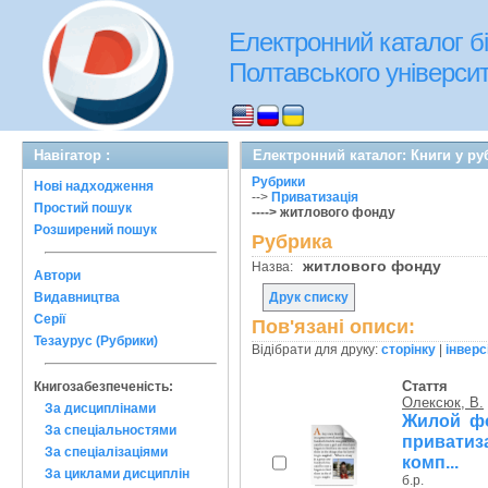
Електронний каталог бі
Полтавського університе
Навігатор :
Електронний каталог: Книги у р
Рубрики
Нові надходження
-->
Приватизація
Простий пошук
----> житлового фонду
Розширений пошук
Рубрика
житлового фонду
Назва:
Автори
Видавництва
Друк списку
Серії
Пов'язані описи:
Тезаурус (Рубрики)
Відібрати для друку:
сторінку
|
інверс
Стаття
Книгозабезпеченість:
Олексюк, В.
За дисциплінами
Жилой фо
За спеціальностями
привати
За спеціалізаціями
комп...
За циклами дисциплін
б.р.