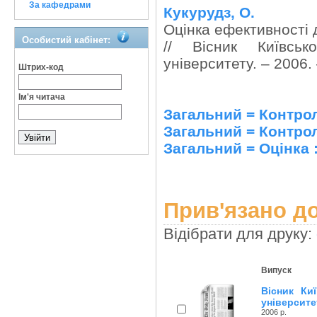
За кафедрами
Кукурудз, О.
Оцінка ефективності
Особистий кабінет:
// Вісник Київсько
університету. – 2006. 
Штрих-код
Ім'я читача
Загальний = Контро
Загальний = Контро
Загальний = Оцінка 
Прив'язано до
Відібрати для друку:
Випуск
Вісник Ки
університе
2006 р.