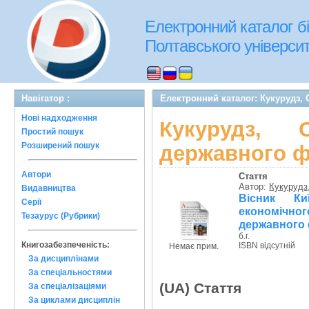
Електронний каталог бі
Полтавського університе
Навігатор :
Електронний каталог: Кукурудз, 
Нові надходження
Кукурудз, 
Простий пошук
Розширений пошук
державного ф
Автори
Стаття
Автор:
Кукурудз
Видавництва
Вісник Ки
Серії
економічно
Тезаурус (Рубрики)
державного
б.г.
Книгозабезпеченість:
ISBN відсутній
Немає прим.
За дисциплінами
За спеціальностями
(UA) Стаття
За спеціалізаціями
За циклами дисциплін