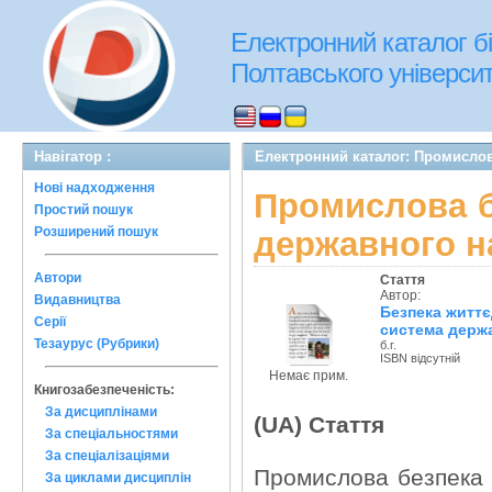
Електронний каталог бі
Полтавського університе
Навігатор :
Електронний каталог: Промислов
Нові надходження
Промислова б
Простий пошук
Розширений пошук
державного н
Автори
Стаття
Автор:
Видавництва
Безпека життє
Серії
система держ
Тезаурус (Рубрики)
б.г.
ISBN відсутній
Немає прим.
Книгозабезпеченість:
За дисциплінами
(UA) Стаття
За спеціальностями
За спеціалізаціями
Промислова безпека 
За циклами дисциплін