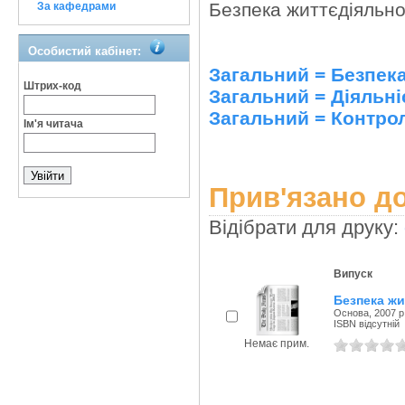
Безпека життєдіяльнос
За кафедрами
Особистий кабінет:
Загальний = Безпек
Штрих-код
Загальний = Діяльні
Загальний = Контро
Ім'я читача
Прив'язано до
Відібрати для друку:
Випуск
Безпека жи
Основа, 2007 р
ISBN відсутній
Немає прим.