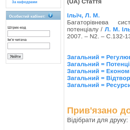
(UA) Стаття
За кафедрами
Ільїч, Л. М.
Особистий кабінет:
Багаторівнева сис
Штрих-код
потенціалу /
Л. М. Іл
2007. – N2. – С.132-1
Ім'я читача
Загальний = Регулю
Загальний = Потенц
Загальний = Економі
Загальний = Відтво
Загальний = Ресурси
Прив'язано до
Відібрати для друку: