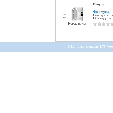
Випуск
Формування
Наук.-дослід. е
ISBN відсутній
Немає прим.
© Всі права захищені
ЗАТ "Ком