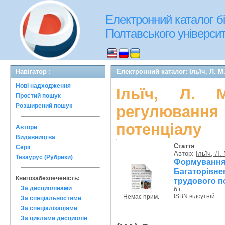
Електронний каталог бі
Полтавського університе
Навігатор :
Електронний каталог: Ільїч, Л. 
Нові надходження
Ільїч, Л. 
Простий пошук
Розширений пошук
регулюван
потенціалу
Автори
Видавництва
Стаття
Серії
Автор:
Ільїч, Л.
Тезаурус (Рубрики)
Формуван
Багаторівн
Книгозабезпеченість:
трудового п
За дисциплінами
б.г.
ISBN відсутній
Немає прим.
За спеціальностями
За спеціалізаціями
За циклами дисциплін