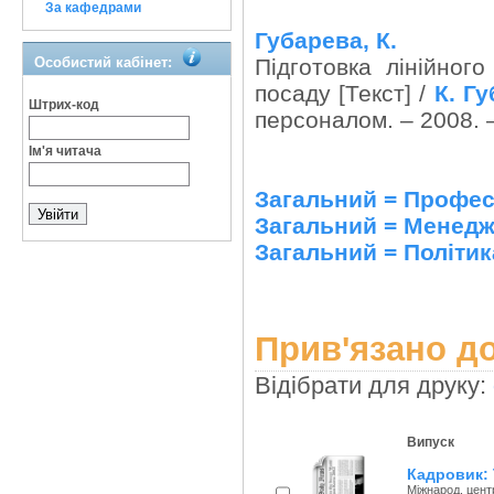
За кафедрами
Губарева, К.
Особистий кабінет:
Підготовка лінійног
посаду [Текст] /
К. Г
Штрих-код
персоналом. – 2008. –
Ім'я читача
Загальний = Профес
Загальний = Менедж
Загальний = Політик
Прив'язано до
Відібрати для друку:
Випуск
Кадровик: 
Міжнарод. центр