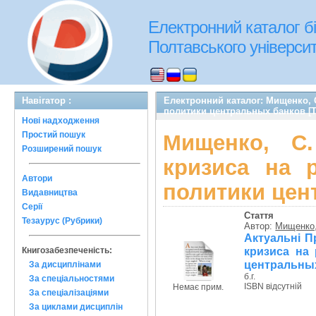
Електронний каталог бі
Полтавського університе
Навігатор :
Електронний каталог: Мищенко, 
политики центральных банков [Т
Нові надходження
Простий пошук
Мищенко, С
Розширений пошук
кризиса на 
Автори
политики цен
Видавництва
Серії
Стаття
Тезаурус (Рубрики)
Автор:
Мищенко,
Актуальні П
кризиса на
Книгозабезпеченість:
центральных
За дисциплінами
б.г.
За спеціальностями
ISBN відсутній
Немає прим.
За спеціалізаціями
За циклами дисциплін