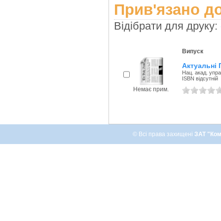
Прив'язано до
Відібрати для друку:
Випуск
Актуальні 
Нац. акад. упра
ISBN відсутній
Немає прим.
© Всі права захищені
ЗАТ "Ком