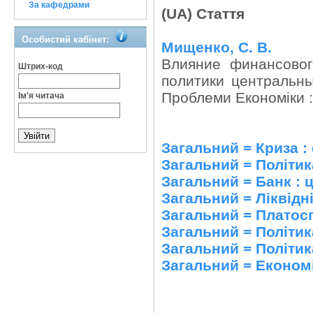
За кафедрами
(UA) Стаття
Особистий кабінет:
Мищенко, С. В.
Влияние финансовог
Штрих-код
политики центральны
Проблеми Економіки : 
Ім'я читача
Загальний = Криза :
Загальний = Політик
Загальний = Банк :
Загальний = Ліквідн
Загальний = Платос
Загальний = Політик
Загальний = Політик
Загальний = Економі