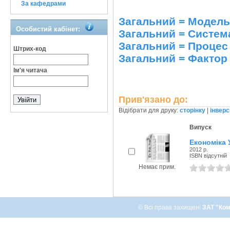
За кафедрами
Загальний = Модель
Особистий кабінет:
Загальний = Система
Загальний = Процес
Штрих-код
Загальний = Фактор
Ім'я читача
Прив'язано до:
Відібрати для друку:
сторінку
|
інверс
Випуск
Економіка 
2012 р.
ISBN відсутній
Немає прим.
© Всі права захищені
ЗАТ "Ком