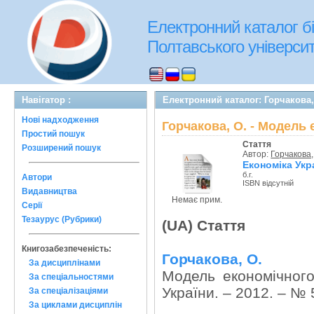
Електронний каталог бі
Полтавського університе
Навігатор :
Електронний каталог: Горчакова,
Нові надходження
Горчакова, О. - Модель 
Простий пошук
Стаття
Розширений пошук
Автор:
Горчакова,
Економіка Укр
б.г.
Автори
ISBN відсутній
Видавництва
Немає прим.
Серії
Тезаурус (Рубрики)
(UA) Стаття
Книгозабезпеченість:
Горчакова, О.
За дисциплінами
Модель економічного
За спеціальностями
України. – 2012. – № 
За спеціалізаціями
За циклами дисциплін