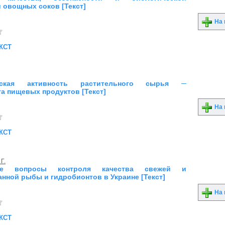
 овощных соков [Текст]
На 
кст
еская активность растительного сырья ─
а пищевых продуктов [Текст]
На 
кст
Г.
ные вопросы контроля качества свежей и
нной рыбы и гидробионтов в Украине [Текст]
На 
кст