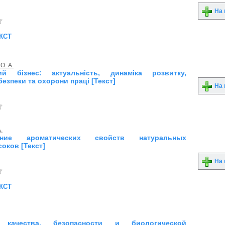
На 
кст
О. А.
ий бізнес: актуальність, динаміка розвитку,
езпеки та охорони праці [Текст]
На 
.
ание ароматических свойств натуральных
оков [Текст]
На 
кст
 качества, безопасности и биологической