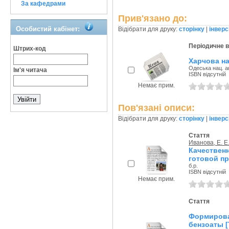
За кафедрами
Прив'язано до:
Особистий кабінет:
Відібрати для друку:
сторінку
|
інверс
Періодичне 
Штрих-код
Харчова на
Одеська нац. ак
Ім'я читача
ISBN відсутній
Немає прим.
Пов'язані описи:
Відібрати для друку:
сторінку
|
інверс
Стаття
Иванова, Е. Е
Качестве
готовой пр
б.р.
ISBN відсутній
Немає прим.
Стаття
Формирова
бензоаты [