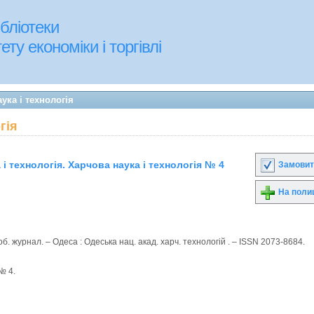
бліотеки
ту економіки і торгівлі
ука і технологія
гія
 і технологія. Харчова наука і технологія № 4
Замовит
На поли
об. журнал. – Одеса : Одеська нац. акад. харч. технологій . – ISSN 2073-8684.
№ 4.