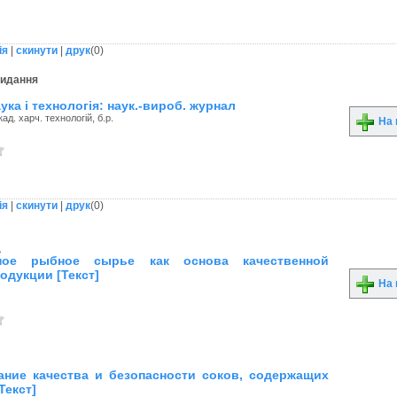
ія
|
скинути
|
друк
(
0
)
видання
ука і технологія: наук.-вироб. журнал
ад. харч. технологій, б.р.
На 
ія
|
скинути
|
друк
(
0
)
.
нное рыбное сырье как основа качественной
одукции [Текст]
На 
ние качества и безопасности соков, содержащих
Текст]