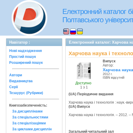
Електронний каталог бі
Полтавського університе
Навігатор :
Електронний каталог: Харчова на
Нові надходження
Харчова наука і техноло
Простий пошук
Випуск
Розширений пошук
Автор:
Харчова наука
2012 г.
Автори
ISBN відсутній
Видавництва
Доступно
Серії
1 з 1
Тезаурус (Рубрики)
(UA) Періодичне видання
Харчова наука і технологія : наук.-вир
Книгозабезпеченість:
(UA) Випуск
За дисциплінами
Харчова наука і технологія. – 2012. – 
За спеціальностями
За спеціалізаціями
За циклами дисциплін
Загальний читальний зал