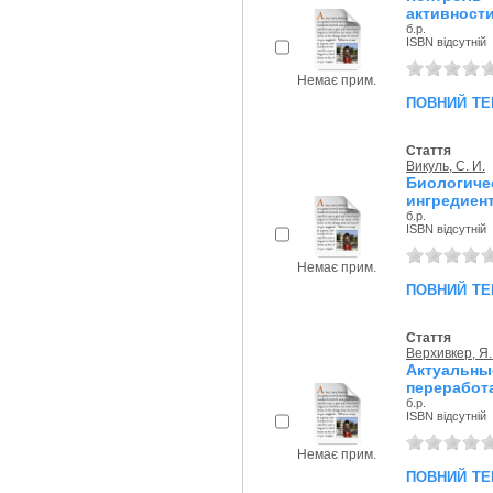
активности
б.р.
ISBN відсутній
Немає прим.
повний те
Стаття
Викуль, С. И.
Биологич
ингредиент
б.р.
ISBN відсутній
Немає прим.
повний те
Стаття
Верхивкер, Я. 
Актуаль
переработа
б.р.
ISBN відсутній
Немає прим.
повний те