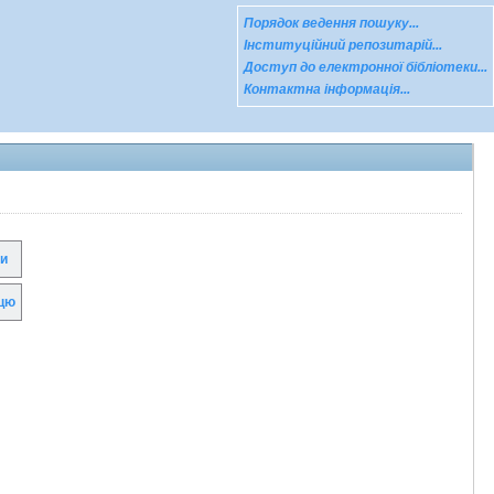
Порядок ведення пошуку...
Інституційний репозитарій...
Доступ до електронної бібліотеки...
Контактна інформація...
и
цю