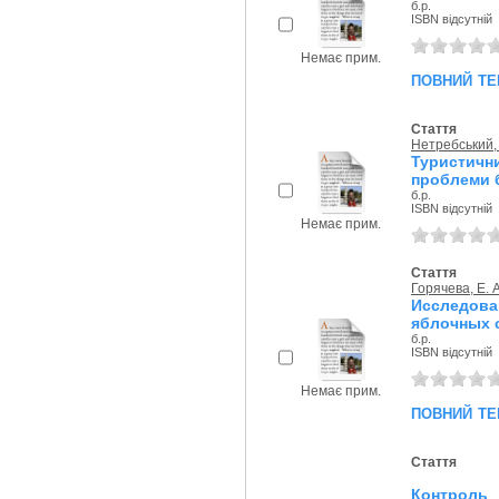
б.р.
ISBN відсутній
Немає прим.
повний те
Стаття
Нетребський, 
Туристичн
проблеми б
б.р.
ISBN відсутній
Немає прим.
Стаття
Горячева, Е. А
Исследов
яблочных с
б.р.
ISBN відсутній
Немає прим.
повний те
Стаття
Контроль