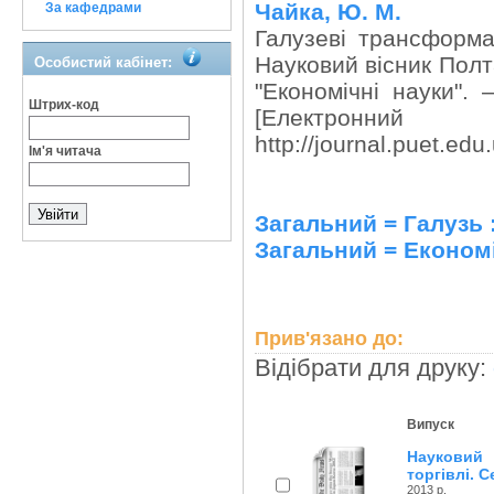
Чайка, Ю. М.
За кафедрами
Галузеві трансформац
Науковий вісник Полта
Особистий кабінет:
"Економічні науки".
Штрих-код
[Електронни
http://journal.puet.edu
Ім'я читача
Загальний = Галузь 
Загальний = Економі
Прив'язано до:
Відібрати для друку:
Випуск
Науковий 
торгівлі. С
2013 р.