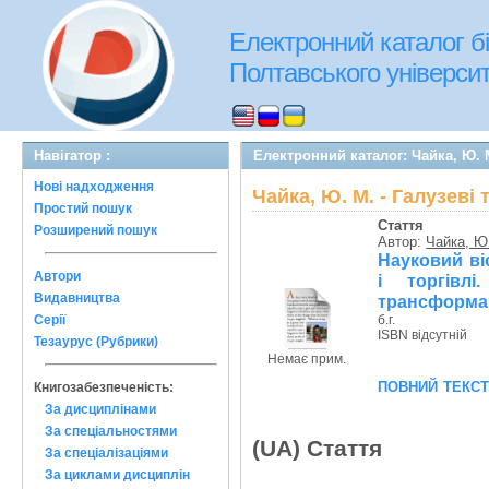
Електронний каталог бі
Полтавського університе
Навігатор :
Електронний каталог: Чайка, Ю. М
Нові надходження
Чайка, Ю. М. - Галузеві
Простий пошук
Стаття
Розширений пошук
Автор:
Чайка, Ю
Науковий ві
Автори
і торгівлі
Видавництва
трансформаці
Серії
б.г.
ISBN відсутній
Тезаурус (Рубрики)
Немає прим.
повний текс
Книгозабезпеченість:
За дисциплінами
За спеціальностями
(UA) Стаття
За спеціалізаціями
За циклами дисциплін