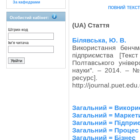
За кафедрами
повний текс
Особистий кабінет:
(UA) Стаття
Штрих-код
Білявська, Ю. В.
Ім'я читача
Використання бенчм
підприємства [Тек
Полтавського універс
науки". – 2014. – №
ресурс]
http://journal.puet.edu
Загальний = Викори
Загальний = Маркети
Загальний = Підпри
Загальний = Процес
Загальний = Бізнес