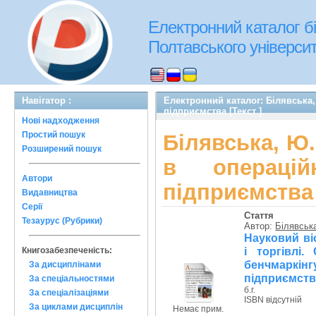
Електронний каталог бі
Полтавського університе
Навігатор :
Електронний каталог: Білявська,
підприємства [Текст ]
Нові надходження
Простий пошук
Білявська, Ю.
Розширений пошук
в операцій
Автори
підприємства 
Видавництва
Серії
Стаття
Тезаурус (Рубрики)
Автор:
Білявськ
Науковий ві
і торгівлі.
Книгозабезпеченість:
бенчмаркін
За дисциплінами
підприємства
За спеціальностями
б.г.
За спеціалізаціями
ISBN відсутній
За циклами дисциплін
Немає прим.