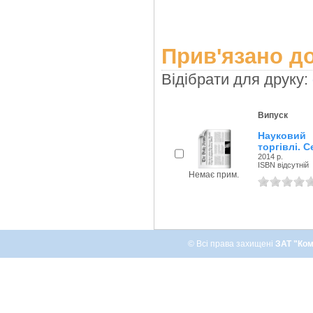
Прив'язано до
Відібрати для друку:
Випуск
Науковий 
торгівлі. С
2014 р.
ISBN відсутній
Немає прим.
© Всі права захищені
ЗАТ "Ком