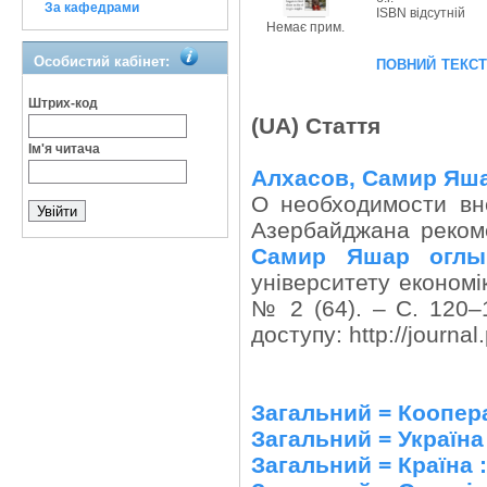
За кафедрами
ISBN відсутній
Немає прим.
повний текс
Особистий кабінет:
Штрих-код
(UA) Стаття
Ім'я читача
Алхасов, Самир Яш
О необходимости вн
Азербайджана реком
Самир Яшар оглы
університету економік
№ 2 (64). – С. 120–
доступу: http://journa
Загальний = Коопер
Загальний = Україна
Загальний = Країна 