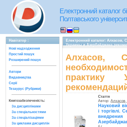
Електронний каталог бі
Полтавського університе
Навігатор :
Електронний каталог: Алхасов, 
Украины и Азербайджана рекоме
Нові надходження
Простий пошук
Алхасов,
Розширений пошук
необходимос
Автори
практику 
Видавництва
Серії
рекомендаций
Тезаурус (Рубрики)
Стаття
Книгозабезпеченість:
Автор:
Алхасов,
Науковий ві
За дисциплінами
і торгівлі.
За спеціальностями
внедрения
За спеціалізаціями
Азербайджан
За циклами дисциплін
б.г.