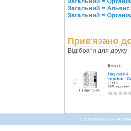
Загальний = Організа
Загальний = Альянс
Загальний = Організ
Прив'язано до
Відібрати для друку:
Випуск
Науковий 
торгівлі. С
2014 р.
ISBN відсутній
Немає прим.
© Всі права захищені
ЗАТ "Ком