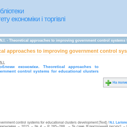
бліотеки
ту економіки і торгівлі
.I. - Theoretical approaches to improving government control systems f
tical approaches to improving government control sys
N.I.
облеми економіки. Theoretical approaches to
ernment control systems for educational clusters
На поли
т
vernment control systems for educational clusters development [Text] /
N.I. Larion
економіки. – 2015. – № 4. – P. 285–288 . – Те саме [Електронний ресурс]. –