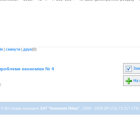
ія
|
скинути
|
друк
(
0
)
Зам
проблеми економіки № 4
На 
© Всі права захищені
ЗАТ "Компанія Лібер"
, 2009 - 2026 (IP=216.73.217.179)