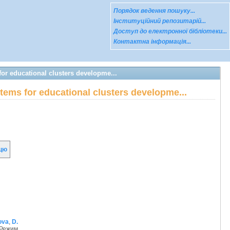
Порядок ведення пошуку...
Інституційний репозитарій...
Доступ до електронної бібліотеки...
Контактна інформація...
or educational clusters developme...
tems for educational clusters developme...
цю
ova
,
D.
 Режим