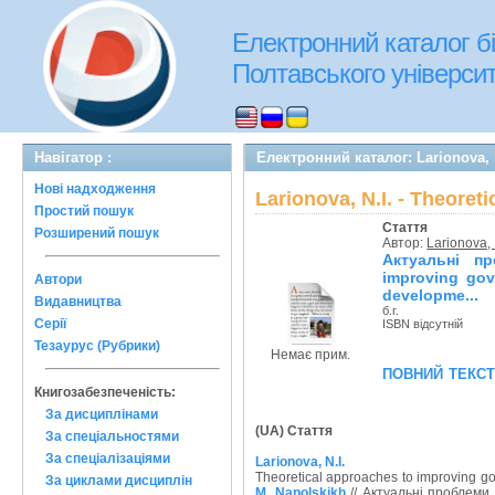
Електронний каталог бі
Полтавського університе
Навігатор :
Електронний каталог: Larionova, N
Нові надходження
Larionova, N.I. - Theore
Простий пошук
Стаття
Розширений пошук
Автор:
Larionova, 
Актуальні пр
improving gov
Автори
developme...
Видавництва
б.г.
Серії
ISBN відсутній
Тезаурус (Рубрики)
Немає прим.
повний текс
Книгозабезпеченість:
За дисциплінами
(UA) Стаття
За спеціальностями
За спеціалізаціями
Larionova, N.I.
Theoretical approaches to improving go
За циклами дисциплін
M. Napolskikh
// Актуальні проблеми 