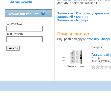
За кафедрами
доступу: електрон. чит. зал ПУЕТ.
Загальний = Контроль : державний
Особистий кабінет:
Загальний = Кластер
Загальний = Інститут
Штрих-код
Прив'язано до:
Ім'я читача
Відібрати для друку:
сторінку
|
інверс
Випуск
Актуальні 
2015 р.
ISBN відсутній
Немає прим.