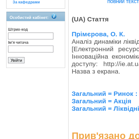
повний текс
За кафедрами
Особистий кабінет:
(UA) Стаття
Штрих-код
Прімєрова, О. К.
Аналіз динаміки лікві
Ім'я читача
[Електронний ресур
Інноваційна економі
доступу: http://ie.at
Назва з екрана.
Загальний = Ринок 
Загальний = Акція
Загальний = Ліквідн
Прив'язано до