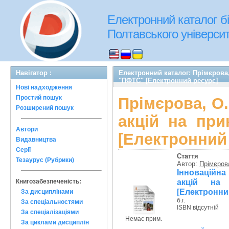
Електронний каталог бі
Полтавського університе
Навігатор :
Електронний каталог: Прімєрова, 
"ПФТС" [Електронний ресурс]
Нові надходження
Простий пошук
Прімєрова, О.
Розширений пошук
акцій на при
Автори
[Електронний
Видавництва
Серії
Стаття
Тезаурус (Рубрики)
Автор:
Прімєрова
Інноваційна
акцій на 
Книгозабезпеченість:
[Електронни
За дисциплінами
б.г.
За спеціальностями
ISBN відсутній
За спеціалізаціями
Немає прим.
За циклами дисциплін