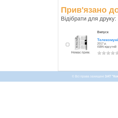
Прив'язано до
Відібрати для друку:
Випуск
Телекомуні
2017 р.
ISBN відсутній
Немає прим.
© Всі права захищені
ЗАТ "Ко