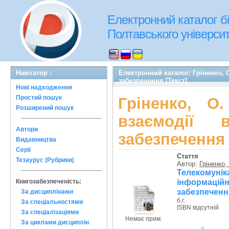
Електронний каталог бі
Полтавського університе
Навігатор :
Електронний каталог: Гріненко, 
забезпечення [Текст]
Нові надходження
Простий пошук
Гріненко, О
Розширений пошук
взаємодії 
Автори
забезпечення 
Видавництва
Серії
Стаття
Тезаурус (Рубрики)
Автор:
Гріненко,
Телекомунік
інформаційн
Книгозабезпеченість:
забезпечення
За дисциплінами
б.г.
За спеціальностями
ISBN відсутній
За спеціалізаціями
Немає прим.
За циклами дисциплін