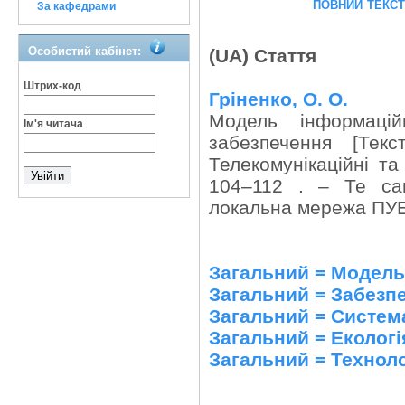
повний текс
За кафедрами
Особистий кабінет:
(UA) Стаття
Штрих-код
Гріненко, О. О.
Модель інформацій
Ім'я читача
забезпечення [Тек
Телекомунікаційні та
104–112 . – Те са
локальна мережа ПУЕ
Загальний = Модель
Загальний = Забезп
Загальний = Систем
Загальний = Екологі
Загальний = Техноло