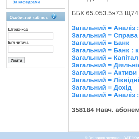
За кафедрами
ББК 65.053.5я73 Щ74
Особистий кабінет:
Загальний = Аналіз 
Штрих-код
Загальний = Справа 
Загальний = Банк
Ім'я читача
Загальний = Банк : 
Загальний = Капітал
Загальний = Діяльні
Загальний = Активи
Загальний = Ліквідн
Загальний = Дохід
Загальний = Аналіз 
358184 Навч. абоне
© Всі права захищені
ЗАТ "Ко