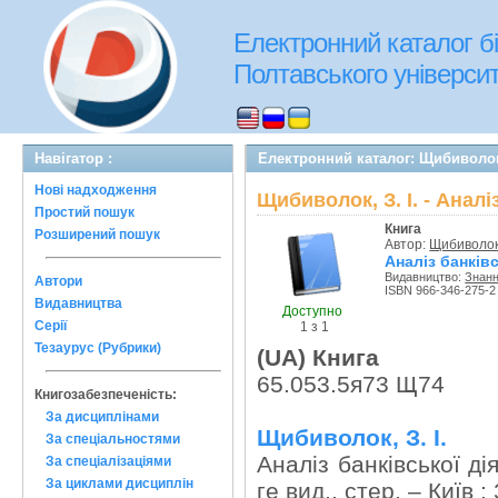
Електронний каталог бі
Полтавського університе
Навігатор :
Електронний каталог: Щибиволок, 
Нові надходження
Щибиволок, З. I. - Аналі
Простий пошук
Книга
Розширений пошук
Автор:
Щибиволок, 
Аналіз банківс
Видавництво:
Знан
Автори
ISBN 966-346-275-2
Видавництва
Доступно
Серії
1 з 1
Тезаурус (Рубрики)
(UA) Книга
65.053.5я73 Щ74
Книгозабезпеченість:
За дисциплінами
Щибиволок, З. I.
За спеціальностями
Аналіз банківської ді
За спеціалізаціями
За циклами дисциплін
ге вид., стер. – Київ 