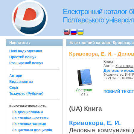
Електронний каталог бі
Полтавського університе
Навігатор :
Електронний каталог: Кривокора,
Нові надходження
Кривокора, Е. И. - Дело
Простий пошук
Книга
Розширений пошук
Автор:
Кривокора,
Деловые комму
Видавництво:
ИНФР
Автори
ISBN 978-5-16-0042
Видавництва
Серії
Доступно
повний текс
Тезаурус (Рубрики)
2 з 2
Книгозабезпеченість:
(UA) Книга
За дисциплінами
За спеціальностями
Кривокора, Е. И.
За спеціалізаціями
Деловые коммуникаци
За циклами дисциплін