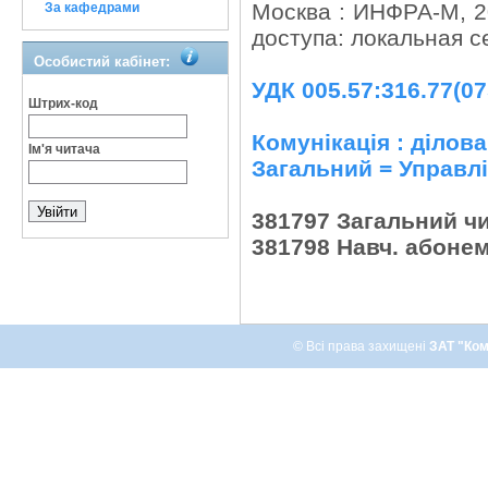
Москва : ИНФРА-М, 20
За кафедрами
доступа: локальная с
Особистий кабінет:
УДК 005.57:316.77(07
Штрих-код
Комунікація : ділова
Ім'я читача
Загальний = Управл
381797 Загальний ч
381798 Навч. абоне
© Всі права захищені
ЗАТ "Ком